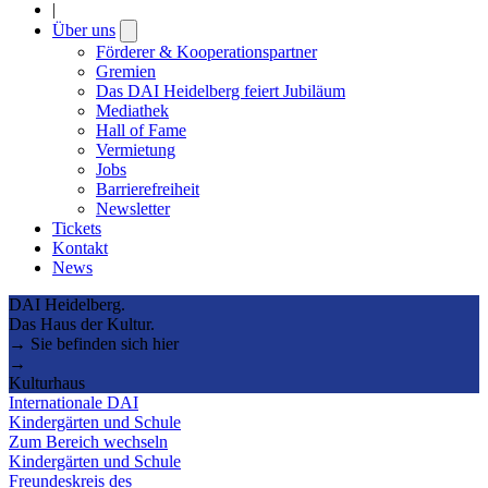
|
Über uns
Open
submenu
Förderer & Kooperationspartner
Gremien
Das DAI Heidelberg feiert Jubiläum
Mediathek
Hall of Fame
Vermietung
Jobs
Barrierefreiheit
Newsletter
Tickets
Kontakt
News
DAI Heidelberg.
Das Haus der Kultur.
→ Sie befinden sich hier
→
Kulturhaus
Internationale DAI
Kindergärten und Schule
Zum Bereich wechseln
Kindergärten und Schule
Freundeskreis des