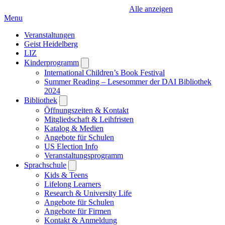
Alle anzeigen
Menu
Veranstaltungen
Geist Heidelberg
LIZ
Kinderprogramm
Open
submenu
International Children’s Book Festival
Summer Reading – Lesesommer der DAI Bibliothek
2024
Bibliothek
Open
submenu
Öffnungszeiten & Kontakt
Mitgliedschaft & Leihfristen
Katalog & Medien
Angebote für Schulen
US Election Info
Veranstaltungsprogramm
Sprachschule
Open
submenu
Kids & Teens
Lifelong Learners
Research & University Life
Angebote für Schulen
Angebote für Firmen
Kontakt & Anmeldung