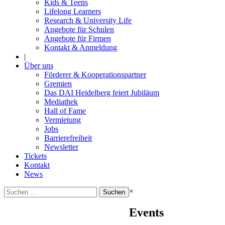
Kids & Teens
Lifelong Learners
Research & University Life
Angebote für Schulen
Angebote für Firmen
Kontakt & Anmeldung
|
Über uns
Förderer & Kooperationspartner
Gremien
Das DAI Heidelberg feiert Jubiläum
Mediathek
Hall of Fame
Vermietung
Jobs
Barrierefreiheit
Newsletter
Tickets
Kontakt
News
Suchen
×
nach:
Events