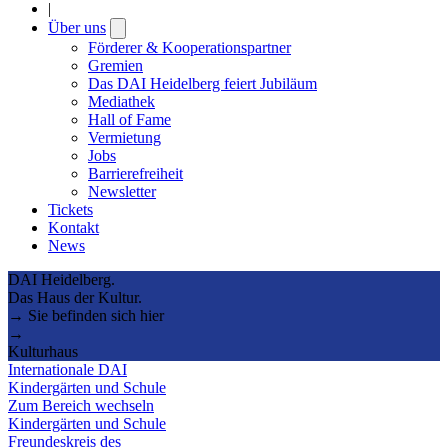
|
Über uns
Open
submenu
Förderer & Kooperationspartner
Gremien
Das DAI Heidelberg feiert Jubiläum
Mediathek
Hall of Fame
Vermietung
Jobs
Barrierefreiheit
Newsletter
Tickets
Kontakt
News
DAI Heidelberg.
Das Haus der Kultur.
→ Sie befinden sich hier
→
Kulturhaus
Internationale DAI
Kindergärten und Schule
Zum Bereich wechseln
Kindergärten und Schule
Freundeskreis des