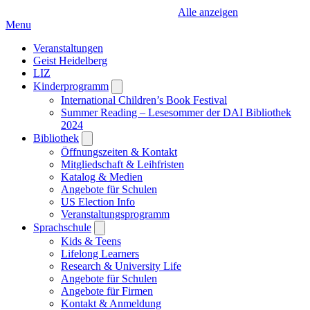
Alle anzeigen
Menu
Veranstaltungen
Geist Heidelberg
LIZ
Kinderprogramm
Open
submenu
International Children’s Book Festival
Summer Reading – Lesesommer der DAI Bibliothek
2024
Bibliothek
Open
submenu
Öffnungszeiten & Kontakt
Mitgliedschaft & Leihfristen
Katalog & Medien
Angebote für Schulen
US Election Info
Veranstaltungsprogramm
Sprachschule
Open
submenu
Kids & Teens
Lifelong Learners
Research & University Life
Angebote für Schulen
Angebote für Firmen
Kontakt & Anmeldung