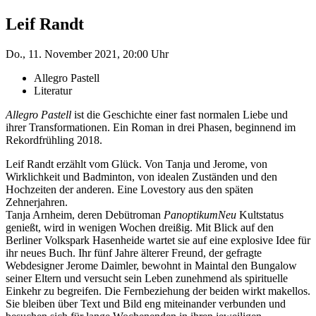
Leif Randt
Do., 11. November 2021, 20:00 Uhr
Allegro Pastell
Literatur
Allegro Pastell
ist die Geschichte einer fast normalen Liebe und
ihrer Transformationen. Ein Roman in drei Phasen, beginnend im
Rekordfrühling 2018.
Leif Randt erzählt vom Glück. Von Tanja und Jerome, von
Wirklichkeit und Badminton, von idealen Zuständen und den
Hochzeiten der anderen. Eine Lovestory aus den späten
Zehnerjahren.
Tanja Arnheim, deren Debütroman
PanoptikumNeu
Kultstatus
genießt, wird in wenigen Wochen dreißig. Mit Blick auf den
Berliner Volkspark Hasenheide wartet sie auf eine explosive Idee für
ihr neues Buch. Ihr fünf Jahre älterer Freund, der gefragte
Webdesigner Jerome Daimler, bewohnt in Maintal den Bungalow
seiner Eltern und versucht sein Leben zunehmend als spirituelle
Einkehr zu begreifen. Die Fernbeziehung der beiden wirkt makellos.
Sie bleiben über Text und Bild eng miteinander verbunden und