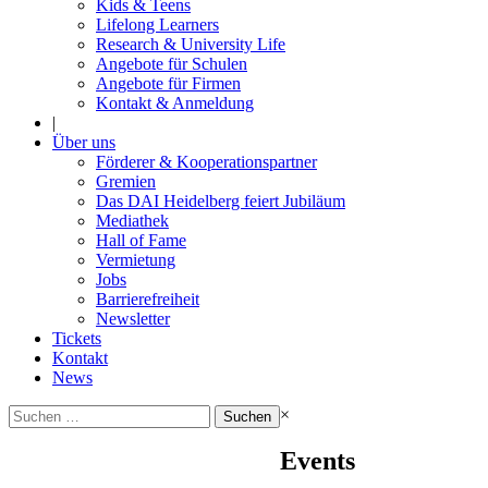
Kids & Teens
Lifelong Learners
Research & University Life
Angebote für Schulen
Angebote für Firmen
Kontakt & Anmeldung
|
Über uns
Förderer & Kooperationspartner
Gremien
Das DAI Heidelberg feiert Jubiläum
Mediathek
Hall of Fame
Vermietung
Jobs
Barrierefreiheit
Newsletter
Tickets
Kontakt
News
Suchen
×
nach:
Events