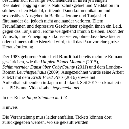
besuchen sich für lange Wochenenden in ihren jeweiligen
Realitäten. Jogging durchs Naturschutzgebiet und Meditation im
südhessischen Maintal, driftende Dauerkommunikation und
sexpositives Ausgehen in Berlin – Jerome und Tanja sind
füreinander da, jedoch nicht aneinander verloren. Eltern,
FreundInnen und depressive Geschwister spiegeln ihnen ein Leid,
gegen das Tanja und Jerome weitgehend immun bleiben. Doch der
Wunsch, ihre Zuneigung zu konservieren, ohne dass diese bieder
oder schmerzhaft existenziell wird, stellt das Paar vor eine große
Herausforderung.
Der 1983 geborene Autor
Leif Randt
hat bereits mehrere Romane
geschrieben, wie die
Utopien Planet Magnon
(2015),
Schimmernder Dunst über CobyCounty
(2011) und dem London-
Roman
Leuchtspielhaus
(2009). Ausgezeichnet wurde seine Arbeit
zuletzt mit dem
Erich-Fried-Preis
(2016) sowie mit
Aufenthaltsstipendien in Japan und Irland. Seit 2017 co-kuratiert er
das PDF- und Video-Label
tegelmedia.net
.
In der Reihe
Junge Stimmen im LiZ
Hinweis
Die Veranstaltung muss leider entfallen. Tickets können dort
zurückgegeben werden, wo sie gekauft wurden.