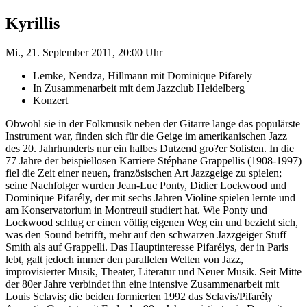
Kyrillis
Mi., 21. September 2011, 20:00 Uhr
Lemke, Nendza, Hillmann mit Dominique Pifarely
In Zusammenarbeit mit dem Jazzclub Heidelberg
Konzert
Obwohl sie in der Folkmusik neben der Gitarre lange das populärste
Instrument war, finden sich für die Geige im amerikanischen Jazz
des 20. Jahrhunderts nur ein halbes Dutzend gro?er Solisten. In die
77 Jahre der beispiellosen Karriere Stéphane Grappellis (1908-1997)
fiel die Zeit einer neuen, französischen Art Jazzgeige zu spielen;
seine Nachfolger wurden Jean-Luc Ponty, Didier Lockwood und
Dominique Pifarély, der mit sechs Jahren Violine spielen lernte und
am Konservatorium in Montreuil studiert hat. Wie Ponty und
Lockwood schlug er einen völlig eigenen Weg ein und bezieht sich,
was den Sound betrifft, mehr auf den schwarzen Jazzgeiger Stuff
Smith als auf Grappelli. Das Hauptinteresse Pifarélys, der in Paris
lebt, galt jedoch immer den parallelen Welten von Jazz,
improvisierter Musik, Theater, Literatur und Neuer Musik. Seit Mitte
der 80er Jahre verbindet ihn eine intensive Zusammenarbeit mit
Louis Sclavis; die beiden formierten 1992 das Sclavis/Pifarély