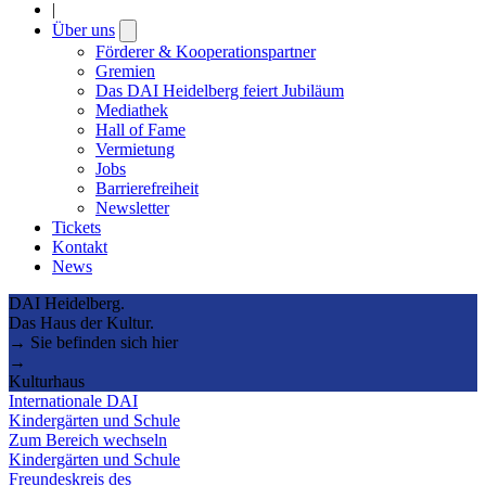
|
Über uns
Open
submenu
Förderer & Kooperationspartner
Gremien
Das DAI Heidelberg feiert Jubiläum
Mediathek
Hall of Fame
Vermietung
Jobs
Barrierefreiheit
Newsletter
Tickets
Kontakt
News
DAI Heidelberg.
Das Haus der Kultur.
→ Sie befinden sich hier
→
Kulturhaus
Internationale DAI
Kindergärten und Schule
Zum Bereich wechseln
Kindergärten und Schule
Freundeskreis des