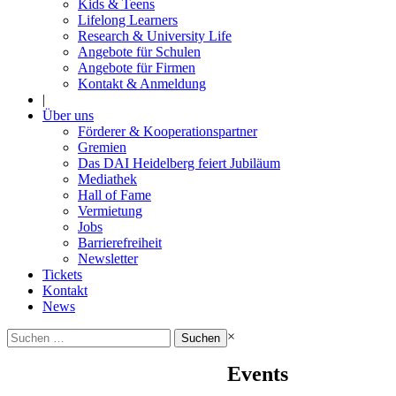
Kids & Teens
Lifelong Learners
Research & University Life
Angebote für Schulen
Angebote für Firmen
Kontakt & Anmeldung
|
Über uns
Förderer & Kooperationspartner
Gremien
Das DAI Heidelberg feiert Jubiläum
Mediathek
Hall of Fame
Vermietung
Jobs
Barrierefreiheit
Newsletter
Tickets
Kontakt
News
Suchen
×
nach:
Events