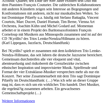
Acoustic Quartet; seit Ende der 90er Jahre existiert sein Duo mit
dem Pianisten François Couturier. Die zahlreichen Kollaborationen
mit anderen Künstlern zeigen sein Interesse an Begegnungen und
Konfrontationen mit anderen, nicht nur musikalischen Welten. So
trat Dominique Pifarély u.a. häufig mit Stefano Battaglia, Vincent
Courtois, Marc Ducret, Daniel Humair, Tim Berne, Vienna Art
Orchestra, Joachim Kühn und Michel Godard auf. Momentan
arbeitet er in einem Projekt des Baritonsaxofonisten François
Corneloup mit Musikern aus Minneapolis zusammen und ist auf der
CD ?Kyrillis? des Trios Lemke/Nendza/Hillmann zu hören.
(Karl Lippegaus, Jazzfacts, Deutschlandfunk)
Bei ?Kyrillis? spielt er zusammen mit dem kollektiven Trio Lemke-
Nendza-Hillmann, das seit Jahren die deutsche Jazzszene bereichert.
Gemeinsam durchstreifen alle vier eloquent und vital,
abenteuerlustig und risikobereit die Grenzbezirke zwischen
ethnischer Inspiration und improvisierter Musik. Spielfreude und
Format der vier Extraklasse-Musiker versprechen mehr als nur ein
Konzert. ?ber seine Zusammenarbeit mit dem Trio sagt Dominique
Pifarély im Deutschlandfunk: (…) Was ich sehr an dieser Gruppe
mag ist, dass es sich um ein wirkliches Trio handelt. Drei Musiker,
die regelmä?ig zusammen arbeiten. Ein gewachsenes
Gemeinschaftsprojekt (…)
Weitere Informationen