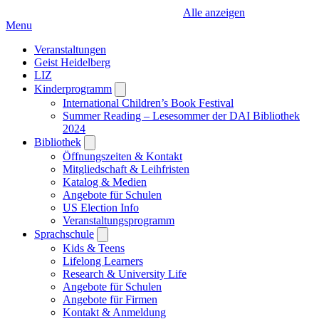
Alle anzeigen
Menu
Veranstaltungen
Geist Heidelberg
LIZ
Kinderprogramm
Open
submenu
International Children’s Book Festival
Summer Reading – Lesesommer der DAI Bibliothek
2024
Bibliothek
Open
submenu
Öffnungszeiten & Kontakt
Mitgliedschaft & Leihfristen
Katalog & Medien
Angebote für Schulen
US Election Info
Veranstaltungsprogramm
Sprachschule
Open
submenu
Kids & Teens
Lifelong Learners
Research & University Life
Angebote für Schulen
Angebote für Firmen
Kontakt & Anmeldung