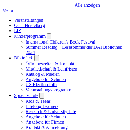
Alle anzeigen
Menu
Veranstaltungen
Geist Heidelberg
LIZ
Kinderprogramm
Open
submenu
International Children’s Book Festival
Summer Reading – Lesesommer der DAI Bibliothek
2024
Bibliothek
Open
submenu
Öffnungszeiten & Kontakt
Mitgliedschaft & Leihfristen
Katalog & Medien
Angebote für Schulen
US Election Info
Veranstaltungsprogramm
Sprachschule
Open
submenu
Kids & Teens
Lifelong Learners
Research & University Life
Angebote für Schulen
Angebote für Firmen
Kontakt & Anmeldung