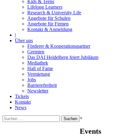
Kids & Teens
Lifelong Learners
Research & University Life
Angebote für Schulen
Angebote für Firmen
Kontakt & Anmeldung
|
Über uns
Förderer & Kooperationspartner
Gremien
Das DAI Heidelberg feiert Jubiläum
Mediathek
Hall of Fame
Vermietung
Jobs
Barrierefreiheit
Newsletter
Tickets
Kontakt
News
Suchen
×
nach:
Events