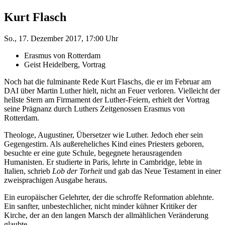
Kurt Flasch
So., 17. Dezember 2017, 17:00 Uhr
Erasmus von Rotterdam
Geist Heidelberg, Vortrag
Noch hat die fulminante Rede Kurt Flaschs, die er im Februar am
DAI über Martin Luther hielt, nicht an Feuer verloren. Vielleicht der
hellste Stern am Firmament der Luther-Feiern, erhielt der Vortrag
seine Prägnanz durch Luthers Zeitgenossen Erasmus von
Rotterdam.
Theologe, Augustiner, Übersetzer wie Luther. Jedoch eher sein
Gegengestirn. Als außereheliches Kind eines Priesters geboren,
besuchte er eine gute Schule, begegnete herausragenden
Humanisten. Er studierte in Paris, lehrte in Cambridge, lebte in
Italien, schrieb
Lob der Torheit
und gab das Neue Testament in einer
zweisprachigen Ausgabe heraus.
Ein europäischer Gelehrter, der die schroffe Reformation ablehnte.
Ein sanfter, unbestechlicher, nicht minder kühner Kritiker der
Kirche, der an den langen Marsch der allmählichen Veränderung
glaubte.