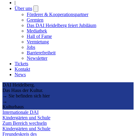
|
Über uns
Open
submenu
Förderer & Kooperationspartner
Gremien
Das DAI Heidelberg feiert Jubiläum
Mediathek
Hall of Fame
Vermietung
Jobs
Barrierefreiheit
Newsletter
Tickets
Kontakt
News
DAI Heidelberg.
Das Haus der Kultur.
→ Sie befinden sich hier
→
Kulturhaus
Internationale DAI
Kindergärten und Schule
Zum Bereich wechseln
Kindergärten und Schule
Freundeskreis des