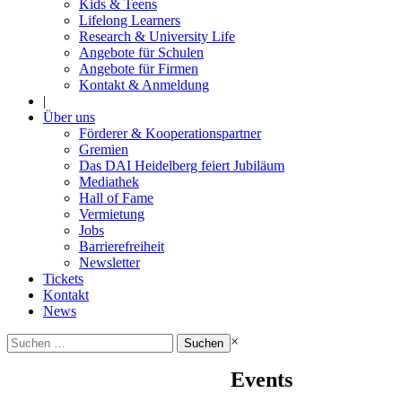
Kids & Teens
Lifelong Learners
Research & University Life
Angebote für Schulen
Angebote für Firmen
Kontakt & Anmeldung
|
Über uns
Förderer & Kooperationspartner
Gremien
Das DAI Heidelberg feiert Jubiläum
Mediathek
Hall of Fame
Vermietung
Jobs
Barrierefreiheit
Newsletter
Tickets
Kontakt
News
Suchen
×
nach:
Events