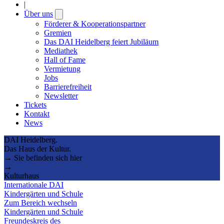
|
Über uns
Open
submenu
Förderer & Kooperationspartner
Gremien
Das DAI Heidelberg feiert Jubiläum
Mediathek
Hall of Fame
Vermietung
Jobs
Barrierefreiheit
Newsletter
Tickets
Kontakt
News
DAI Heidelberg.
Das Haus der Kultur.
→ Sie befinden sich hier
→
Kulturhaus
Internationale DAI
Kindergärten und Schule
Zum Bereich wechseln
Kindergärten und Schule
Freundeskreis des