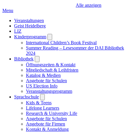
Alle anzeigen
Menu
Veranstaltungen
Geist Heidelberg
LIZ
Kinderprogramm
Open
submenu
International Children’s Book Festival
Summer Reading – Lesesommer der DAI Bibliothek
2024
Bibliothek
Open
submenu
Öffnungszeiten & Kontakt
Mitgliedschaft & Leihfristen
Katalog & Medien
Angebote für Schulen
US Election Info
Veranstaltungsprogramm
Sprachschule
Open
submenu
Kids & Teens
Lifelong Learners
Research & University Life
Angebote für Schulen
Angebote für Firmen
Kontakt & Anmeldung