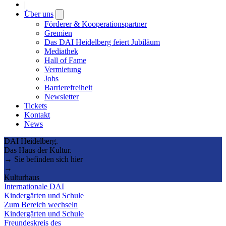
|
Über uns
Open
submenu
Förderer & Kooperationspartner
Gremien
Das DAI Heidelberg feiert Jubiläum
Mediathek
Hall of Fame
Vermietung
Jobs
Barrierefreiheit
Newsletter
Tickets
Kontakt
News
DAI Heidelberg.
Das Haus der Kultur.
→ Sie befinden sich hier
→
Kulturhaus
Internationale DAI
Kindergärten und Schule
Zum Bereich wechseln
Kindergärten und Schule
Freundeskreis des