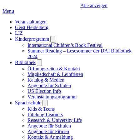
Alle anzeigen
Menu
Veranstaltungen
Geist Heidelberg
LIZ
Kinderprogramm
Open
submenu
International Children’s Book Festival
Summer Reading – Lesesommer der DAI Bibliothek
2024
Bibliothek
Open
submenu
Öffnungszeiten & Kontakt
Mitgliedschaft & Leihfristen
Katalog & Medien
Angebote für Schulen
US Election Info
Veranstaltungsprogramm
Sprachschule
Open
submenu
Kids & Teens
Lifelong Learners
Research & University Life
Angebote für Schulen
Angebote für Firmen
Kontakt & Anmeldung