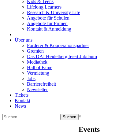
Kids & Teens
Lifelong Learners
Research & University Life
Angebote für Schulen
Angebote für Firmen
Kontakt & Anmeldung
|
Über uns
Förderer & Kooperationspartner
Gremien
Das DAI Heidelberg feiert Jubiläum
Mediathek
Hall of Fame
Vermietung
Jobs
Barrierefreiheit
Newsletter
Tickets
Kontakt
News
Suchen
×
nach:
Events