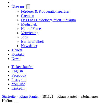
|
Über uns
Open
submenu
Förderer & Kooperationspartner
Gremien
Das DAI Heidelberg feiert Jubiläum
Mediathek
Hall of Fame
Vermietung
Jobs
Barrierefreiheit
Newsletter
Tickets
Kontakt
News
Tickets kaufen
English
Facebook
Instagram
YouTube
LinkedIn
Startseite
»
Klaus Pantel
»
191121—Klaus-Pantel-_-cJohanenes-
Hoffmann