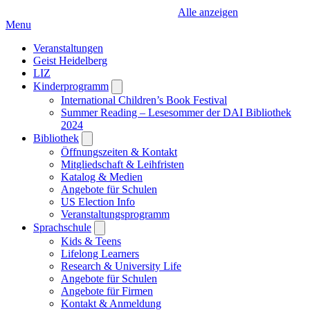
Alle anzeigen
Menu
Veranstaltungen
Geist Heidelberg
LIZ
Kinderprogramm
Open
submenu
International Children’s Book Festival
Summer Reading – Lesesommer der DAI Bibliothek
2024
Bibliothek
Open
submenu
Öffnungszeiten & Kontakt
Mitgliedschaft & Leihfristen
Katalog & Medien
Angebote für Schulen
US Election Info
Veranstaltungsprogramm
Sprachschule
Open
submenu
Kids & Teens
Lifelong Learners
Research & University Life
Angebote für Schulen
Angebote für Firmen
Kontakt & Anmeldung