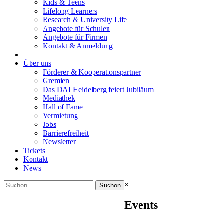
Kids & Teens
Lifelong Learners
Research & University Life
Angebote für Schulen
Angebote für Firmen
Kontakt & Anmeldung
|
Über uns
Förderer & Kooperationspartner
Gremien
Das DAI Heidelberg feiert Jubiläum
Mediathek
Hall of Fame
Vermietung
Jobs
Barrierefreiheit
Newsletter
Tickets
Kontakt
News
Suchen
×
nach:
Events