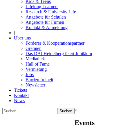
Kids & Teens
Lifelong Learners
Research & University Life
Angebote für Schulen
Angebote für Firmen
Kontakt & Anmeldung
|
Über uns
Förderer & Kooperationspartner
Gremien
Das DAI Heidelberg feiert Jubiläum
Mediathek
Hall of Fame
Vermietung
Jobs
Barrierefreiheit
Newsletter
Tickets
Kontakt
News
Suchen
×
nach:
Events