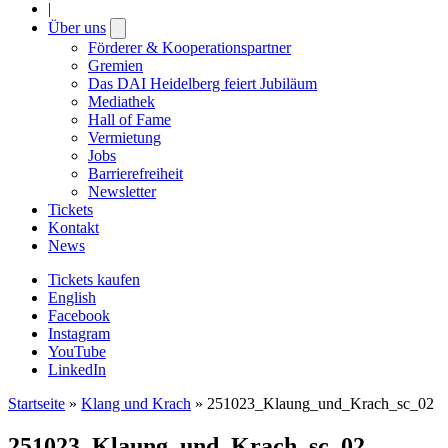
|
Über uns
Open
submenu
Förderer & Kooperationspartner
Gremien
Das DAI Heidelberg feiert Jubiläum
Mediathek
Hall of Fame
Vermietung
Jobs
Barrierefreiheit
Newsletter
Tickets
Kontakt
News
Tickets kaufen
English
Facebook
Instagram
YouTube
LinkedIn
Startseite
»
Klang und Krach
»
251023_Klaung_und_Krach_sc_02
251023_Klaung_und_Krach_sc_02