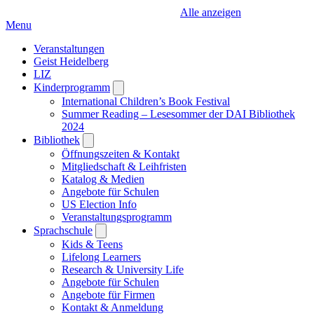
Alle anzeigen
Menu
Veranstaltungen
Geist Heidelberg
LIZ
Kinderprogramm
Open
submenu
International Children’s Book Festival
Summer Reading – Lesesommer der DAI Bibliothek
2024
Bibliothek
Open
submenu
Öffnungszeiten & Kontakt
Mitgliedschaft & Leihfristen
Katalog & Medien
Angebote für Schulen
US Election Info
Veranstaltungsprogramm
Sprachschule
Open
submenu
Kids & Teens
Lifelong Learners
Research & University Life
Angebote für Schulen
Angebote für Firmen
Kontakt & Anmeldung