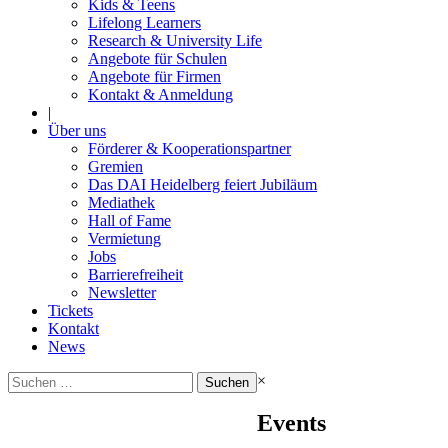
Kids & Teens
Lifelong Learners
Research & University Life
Angebote für Schulen
Angebote für Firmen
Kontakt & Anmeldung
|
Über uns
Förderer & Kooperationspartner
Gremien
Das DAI Heidelberg feiert Jubiläum
Mediathek
Hall of Fame
Vermietung
Jobs
Barrierefreiheit
Newsletter
Tickets
Kontakt
News
Suchen
×
nach:
Events