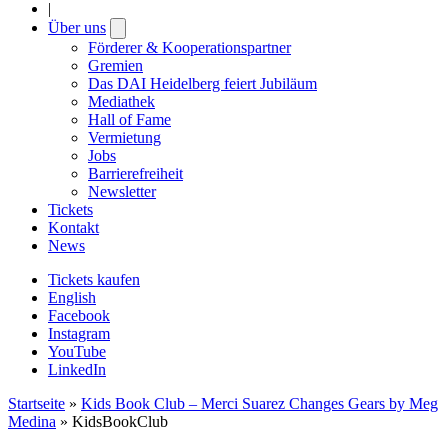
|
Über uns
Open
submenu
Förderer & Kooperationspartner
Gremien
Das DAI Heidelberg feiert Jubiläum
Mediathek
Hall of Fame
Vermietung
Jobs
Barrierefreiheit
Newsletter
Tickets
Kontakt
News
Tickets kaufen
English
Facebook
Instagram
YouTube
LinkedIn
Startseite
»
Kids Book Club – Merci Suarez Changes Gears by Meg
Medina
»
KidsBookClub