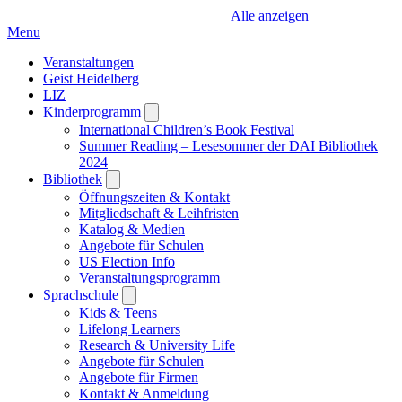
Alle anzeigen
Menu
Veranstaltungen
Geist Heidelberg
LIZ
Kinderprogramm
Open
submenu
International Children’s Book Festival
Summer Reading – Lesesommer der DAI Bibliothek
2024
Bibliothek
Open
submenu
Öffnungszeiten & Kontakt
Mitgliedschaft & Leihfristen
Katalog & Medien
Angebote für Schulen
US Election Info
Veranstaltungsprogramm
Sprachschule
Open
submenu
Kids & Teens
Lifelong Learners
Research & University Life
Angebote für Schulen
Angebote für Firmen
Kontakt & Anmeldung