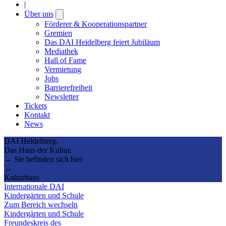
|
Über uns
Open
submenu
Förderer & Kooperationspartner
Gremien
Das DAI Heidelberg feiert Jubiläum
Mediathek
Hall of Fame
Vermietung
Jobs
Barrierefreiheit
Newsletter
Tickets
Kontakt
News
DAI Heidelberg.
Das Haus der Kultur.
→ Sie befinden sich hier
→
Kulturhaus
Internationale DAI
Kindergärten und Schule
Zum Bereich wechseln
Kindergärten und Schule
Freundeskreis des