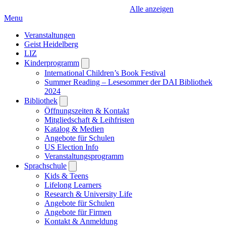
Alle anzeigen
Menu
Veranstaltungen
Geist Heidelberg
LIZ
Kinderprogramm
Open
submenu
International Children’s Book Festival
Summer Reading – Lesesommer der DAI Bibliothek
2024
Bibliothek
Open
submenu
Öffnungszeiten & Kontakt
Mitgliedschaft & Leihfristen
Katalog & Medien
Angebote für Schulen
US Election Info
Veranstaltungsprogramm
Sprachschule
Open
submenu
Kids & Teens
Lifelong Learners
Research & University Life
Angebote für Schulen
Angebote für Firmen
Kontakt & Anmeldung