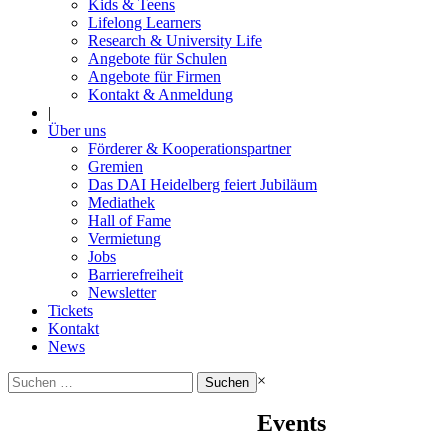
Kids & Teens
Lifelong Learners
Research & University Life
Angebote für Schulen
Angebote für Firmen
Kontakt & Anmeldung
|
Über uns
Förderer & Kooperationspartner
Gremien
Das DAI Heidelberg feiert Jubiläum
Mediathek
Hall of Fame
Vermietung
Jobs
Barrierefreiheit
Newsletter
Tickets
Kontakt
News
Suchen
×
nach:
Events