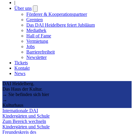
|
Über uns
Open
submenu
Förderer & Kooperationspartner
Gremien
Das DAI Heidelberg feiert Jubiläum
Mediathek
Hall of Fame
Vermietung
Jobs
Barrierefreiheit
Newsletter
Tickets
Kontakt
News
DAI Heidelberg.
Das Haus der Kultur.
→ Sie befinden sich hier
→
Kulturhaus
Internationale DAI
Kindergärten und Schule
Zum Bereich wechseln
Kindergärten und Schule
Freundeskreis des