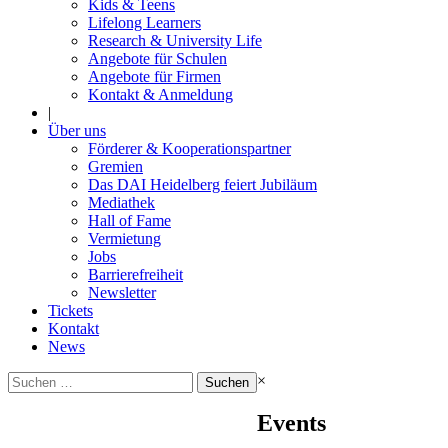
Kids & Teens
Lifelong Learners
Research & University Life
Angebote für Schulen
Angebote für Firmen
Kontakt & Anmeldung
|
Über uns
Förderer & Kooperationspartner
Gremien
Das DAI Heidelberg feiert Jubiläum
Mediathek
Hall of Fame
Vermietung
Jobs
Barrierefreiheit
Newsletter
Tickets
Kontakt
News
Suchen
×
nach:
Events