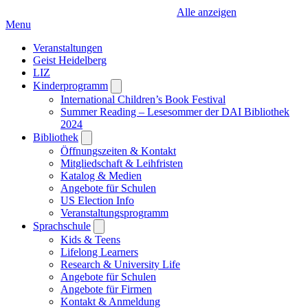
Alle anzeigen
Menu
Veranstaltungen
Geist Heidelberg
LIZ
Kinderprogramm
Open
submenu
International Children’s Book Festival
Summer Reading – Lesesommer der DAI Bibliothek
2024
Bibliothek
Open
submenu
Öffnungszeiten & Kontakt
Mitgliedschaft & Leihfristen
Katalog & Medien
Angebote für Schulen
US Election Info
Veranstaltungsprogramm
Sprachschule
Open
submenu
Kids & Teens
Lifelong Learners
Research & University Life
Angebote für Schulen
Angebote für Firmen
Kontakt & Anmeldung