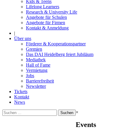
Kids & Teens
Lifelong Learners
Research & University Life
Angebote für Schulen
Angebote für Firmen
Kontakt & Anmeldung
|
Über uns
Förderer & Kooperationspartner
Gremien
Das DAI Heidelberg feiert Jubiläum
Mediathek
Hall of Fame
Vermietung
Jobs
Barrierefreiheit
Newsletter
Tickets
Kontakt
News
Suchen
×
nach:
Events