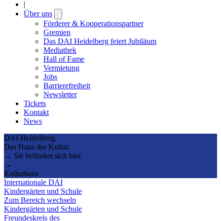
|
Über uns
Open
submenu
Förderer & Kooperationspartner
Gremien
Das DAI Heidelberg feiert Jubiläum
Mediathek
Hall of Fame
Vermietung
Jobs
Barrierefreiheit
Newsletter
Tickets
Kontakt
News
DAI Heidelberg.
Das Haus der Kultur.
→ Sie befinden sich hier
→
Kulturhaus
Internationale DAI
Kindergärten und Schule
Zum Bereich wechseln
Kindergärten und Schule
Freundeskreis des