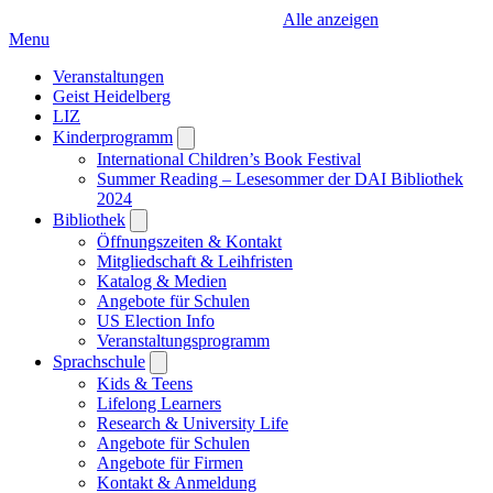
Alle anzeigen
Menu
Veranstaltungen
Geist Heidelberg
LIZ
Kinderprogramm
Open
submenu
International Children’s Book Festival
Summer Reading – Lesesommer der DAI Bibliothek
2024
Bibliothek
Open
submenu
Öffnungszeiten & Kontakt
Mitgliedschaft & Leihfristen
Katalog & Medien
Angebote für Schulen
US Election Info
Veranstaltungsprogramm
Sprachschule
Open
submenu
Kids & Teens
Lifelong Learners
Research & University Life
Angebote für Schulen
Angebote für Firmen
Kontakt & Anmeldung