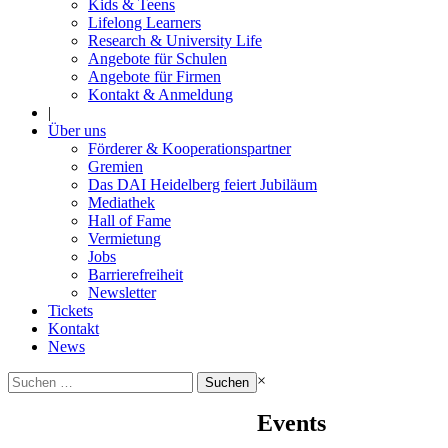
Kids & Teens
Lifelong Learners
Research & University Life
Angebote für Schulen
Angebote für Firmen
Kontakt & Anmeldung
|
Über uns
Förderer & Kooperationspartner
Gremien
Das DAI Heidelberg feiert Jubiläum
Mediathek
Hall of Fame
Vermietung
Jobs
Barrierefreiheit
Newsletter
Tickets
Kontakt
News
Suchen
×
nach:
Events