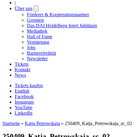
|
Über uns
Open
submenu
Förderer & Kooperationspartner
Gremien
Das DAI Heidelberg feiert Jubiläum
Mediathek
Hall of Fame
Vermietung
Jobs
Barrierefreiheit
Newsletter
Tickets
Kontakt
News
Tickets kaufen
English
Facebook
Instagram
YouTube
LinkedIn
Startseite
»
Katja Petrowskaja
»
250409_Katja_Petrowskaja_sc_02
250409_Katja_Petrowskaja_sc_02