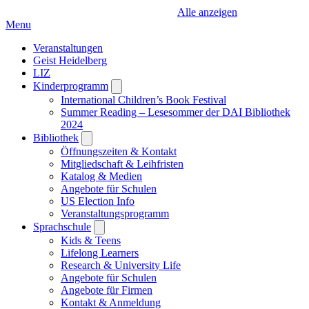
Alle anzeigen
Menu
Veranstaltungen
Geist Heidelberg
LIZ
Kinderprogramm
Open
submenu
International Children’s Book Festival
Summer Reading – Lesesommer der DAI Bibliothek
2024
Bibliothek
Open
submenu
Öffnungszeiten & Kontakt
Mitgliedschaft & Leihfristen
Katalog & Medien
Angebote für Schulen
US Election Info
Veranstaltungsprogramm
Sprachschule
Open
submenu
Kids & Teens
Lifelong Learners
Research & University Life
Angebote für Schulen
Angebote für Firmen
Kontakt & Anmeldung