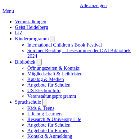
Alle anzeigen
Menu
Veranstaltungen
Geist Heidelberg
LIZ
Kinderprogramm
Open
submenu
International Children’s Book Festival
Summer Reading – Lesesommer der DAI Bibliothek
2024
Bibliothek
Open
submenu
Öffnungszeiten & Kontakt
Mitgliedschaft & Leihfristen
Katalog & Medien
Angebote für Schulen
US Election Info
Veranstaltungsprogramm
Sprachschule
Open
submenu
Kids & Teens
Lifelong Learners
Research & University Life
Angebote für Schulen
Angebote für Firmen
Kontakt & Anmeldung