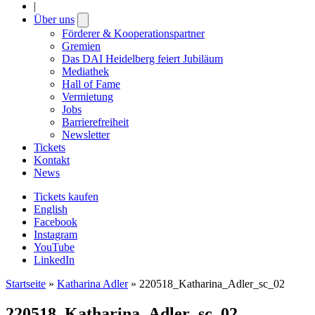
|
Über uns
Open
submenu
Förderer & Kooperationspartner
Gremien
Das DAI Heidelberg feiert Jubiläum
Mediathek
Hall of Fame
Vermietung
Jobs
Barrierefreiheit
Newsletter
Tickets
Kontakt
News
Tickets kaufen
English
Facebook
Instagram
YouTube
LinkedIn
Startseite
»
Katharina Adler
»
220518_Katharina_Adler_sc_02
220518_Katharina_Adler_sc_02