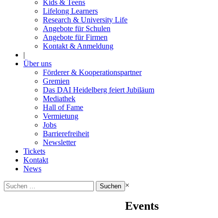
Kids & Teens
Lifelong Learners
Research & University Life
Angebote für Schulen
Angebote für Firmen
Kontakt & Anmeldung
|
Über uns
Förderer & Kooperationspartner
Gremien
Das DAI Heidelberg feiert Jubiläum
Mediathek
Hall of Fame
Vermietung
Jobs
Barrierefreiheit
Newsletter
Tickets
Kontakt
News
Suchen
×
nach:
Events