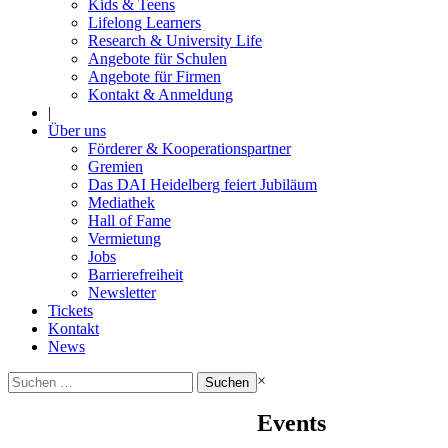
Kids & Teens
Lifelong Learners
Research & University Life
Angebote für Schulen
Angebote für Firmen
Kontakt & Anmeldung
|
Über uns
Förderer & Kooperationspartner
Gremien
Das DAI Heidelberg feiert Jubiläum
Mediathek
Hall of Fame
Vermietung
Jobs
Barrierefreiheit
Newsletter
Tickets
Kontakt
News
Suchen
×
nach:
Events