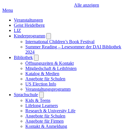
Alle anzeigen
Menu
Veranstaltungen
Geist Heidelberg
LIZ
Kinderprogramm
Open
submenu
International Children’s Book Festival
Summer Reading – Lesesommer der DAI Bibliothek
2024
Bibliothek
Open
submenu
Öffnungszeiten & Kontakt
Mitgliedschaft & Leihfristen
Katalog & Medien
Angebote für Schulen
US Election Info
Veranstaltungsprogramm
Sprachschule
Open
submenu
Kids & Teens
Lifelong Learners
Research & University Life
Angebote für Schulen
Angebote für Firmen
Kontakt & Anmeldung