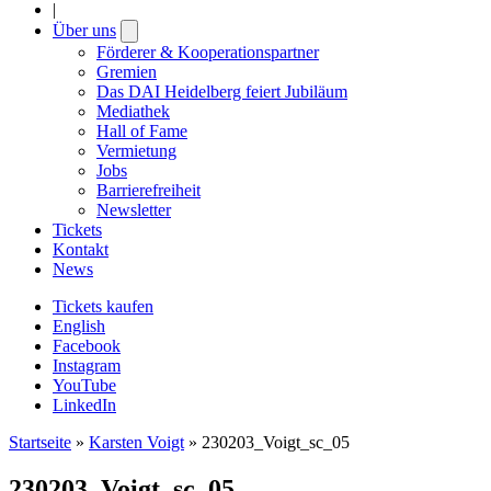
|
Über uns
Open
submenu
Förderer & Kooperationspartner
Gremien
Das DAI Heidelberg feiert Jubiläum
Mediathek
Hall of Fame
Vermietung
Jobs
Barrierefreiheit
Newsletter
Tickets
Kontakt
News
Tickets kaufen
English
Facebook
Instagram
YouTube
LinkedIn
Startseite
»
Karsten Voigt
»
230203_Voigt_sc_05
230203_Voigt_sc_05