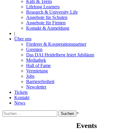
Kids & Teens
Lifelong Learners
Research & University Life
Angebote für Schulen
Angebote für Firmen
Kontakt & Anmeldung
|
Über uns
Förderer & Kooperationspartner
Gremien
Das DAI Heidelberg feiert Jubiläum
Mediathek
Hall of Fame
Vermietung
Jobs
Barrierefreiheit
Newsletter
Tickets
Kontakt
News
Suchen
×
nach:
Events