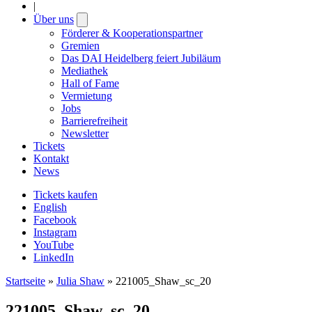
|
Über uns
Open
submenu
Förderer & Kooperationspartner
Gremien
Das DAI Heidelberg feiert Jubiläum
Mediathek
Hall of Fame
Vermietung
Jobs
Barrierefreiheit
Newsletter
Tickets
Kontakt
News
Tickets kaufen
English
Facebook
Instagram
YouTube
LinkedIn
Startseite
»
Julia Shaw
»
221005_Shaw_sc_20
221005_Shaw_sc_20