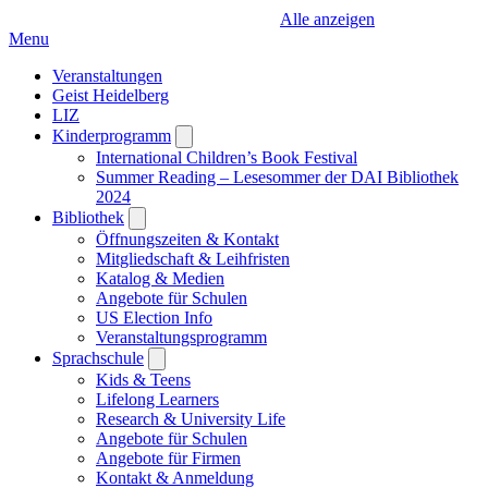
Alle anzeigen
Menu
Veranstaltungen
Geist Heidelberg
LIZ
Kinderprogramm
Open
submenu
International Children’s Book Festival
Summer Reading – Lesesommer der DAI Bibliothek
2024
Bibliothek
Open
submenu
Öffnungszeiten & Kontakt
Mitgliedschaft & Leihfristen
Katalog & Medien
Angebote für Schulen
US Election Info
Veranstaltungsprogramm
Sprachschule
Open
submenu
Kids & Teens
Lifelong Learners
Research & University Life
Angebote für Schulen
Angebote für Firmen
Kontakt & Anmeldung