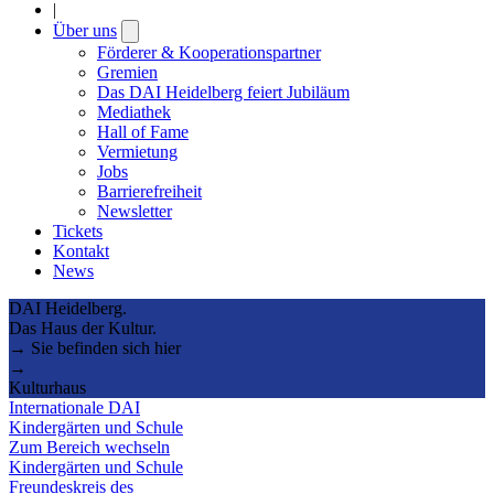
|
Über uns
Open
submenu
Förderer & Kooperationspartner
Gremien
Das DAI Heidelberg feiert Jubiläum
Mediathek
Hall of Fame
Vermietung
Jobs
Barrierefreiheit
Newsletter
Tickets
Kontakt
News
DAI Heidelberg.
Das Haus der Kultur.
→ Sie befinden sich hier
→
Kulturhaus
Internationale DAI
Kindergärten und Schule
Zum Bereich wechseln
Kindergärten und Schule
Freundeskreis des