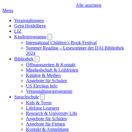
Alle anzeigen
Menu
Veranstaltungen
Geist Heidelberg
LIZ
Kinderprogramm
Open
submenu
International Children’s Book Festival
Summer Reading – Lesesommer der DAI Bibliothek
2024
Bibliothek
Open
submenu
Öffnungszeiten & Kontakt
Mitgliedschaft & Leihfristen
Katalog & Medien
Angebote für Schulen
US Election Info
Veranstaltungsprogramm
Sprachschule
Open
submenu
Kids & Teens
Lifelong Learners
Research & University Life
Angebote für Schulen
Angebote für Firmen
Kontakt & Anmeldung