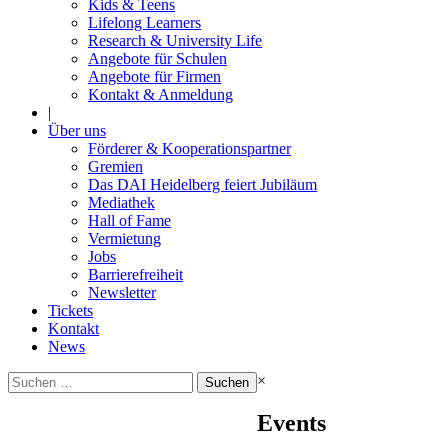
Kids & Teens
Lifelong Learners
Research & University Life
Angebote für Schulen
Angebote für Firmen
Kontakt & Anmeldung
|
Über uns
Förderer & Kooperationspartner
Gremien
Das DAI Heidelberg feiert Jubiläum
Mediathek
Hall of Fame
Vermietung
Jobs
Barrierefreiheit
Newsletter
Tickets
Kontakt
News
Suchen
×
nach:
Events