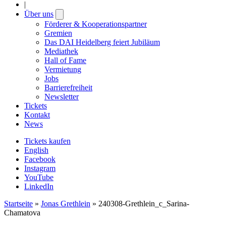
|
Über uns
Open
submenu
Förderer & Kooperationspartner
Gremien
Das DAI Heidelberg feiert Jubiläum
Mediathek
Hall of Fame
Vermietung
Jobs
Barrierefreiheit
Newsletter
Tickets
Kontakt
News
Tickets kaufen
English
Facebook
Instagram
YouTube
LinkedIn
Startseite
»
Jonas Grethlein
»
240308-Grethlein_c_Sarina-
Chamatova