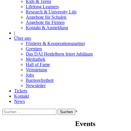
Kids & Teens
Lifelong Learners
Research & University Life
Angebote für Schulen
Angebote für Firmen
Kontakt & Anmeldung
|
Über uns
Förderer & Kooperationspartner
Gremien
Das DAI Heidelberg feiert Jubiläum
Mediathek
Hall of Fame
Vermietung
Jobs
Barrierefreiheit
Newsletter
Tickets
Kontakt
News
Suchen
×
nach:
Events