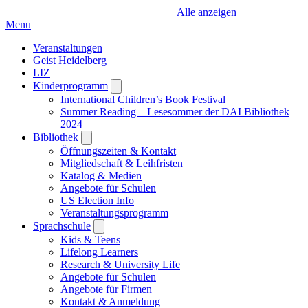
Alle anzeigen
Menu
Veranstaltungen
Geist Heidelberg
LIZ
Kinderprogramm
Open
submenu
International Children’s Book Festival
Summer Reading – Lesesommer der DAI Bibliothek
2024
Bibliothek
Open
submenu
Öffnungszeiten & Kontakt
Mitgliedschaft & Leihfristen
Katalog & Medien
Angebote für Schulen
US Election Info
Veranstaltungsprogramm
Sprachschule
Open
submenu
Kids & Teens
Lifelong Learners
Research & University Life
Angebote für Schulen
Angebote für Firmen
Kontakt & Anmeldung