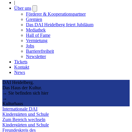
|
Über uns
Open
submenu
Förderer & Kooperationspartner
Gremien
Das DAI Heidelberg feiert Jubiläum
Mediathek
Hall of Fame
Vermietung
Jobs
Barrierefreiheit
Newsletter
Tickets
Kontakt
News
DAI Heidelberg.
Das Haus der Kultur.
→ Sie befinden sich hier
→
Kulturhaus
Internationale DAI
Kindergärten und Schule
Zum Bereich wechseln
Kindergärten und Schule
Freundeskreis des