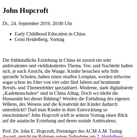
John Hopcroft
Di., 24. September 2019, 20:00 Uhr
Early Childhood Education in China
Geist Heidelberg, Vortrag
Die frühkindliche Erziehung in China ist zurzeit ein sehr
ambivalentes und vieldiskutiertes Thema. Vor- und Nachteile halten
sich, je nach Ansicht, die Waage. Kinder besuchen sehr früh
spezielle Schulen, haben einen straffen Lernplan, werden teilweise
sogar schon im Alter von vier oder fünf Jahren auf bestimmte
Berufs- und Themenfelder spezialisiert. Moderne, stark digitalisierte
„Kadettenschulen“ sind in China Alltag. Doch wo bleibt die
Humanität bei dieser Bildung? Werden die Entfaltung des eigenen
Willens, des Wesens und die Kreativität der Kinder dadurch
unterdrückt? Darf man Kinder in ihrer Entwicklung so
einschränken? John Hopcroft wirft in seinem Vortrag einen Blick
auf die asiatische Erziehung und deren soziale Ambivalenz.
Prof. Dr. John E. Hopcroft, Preisträger des ACM A.M. Turing
Award, spricht im Rahmen seiner Teilnahme am
7. Heidelberg