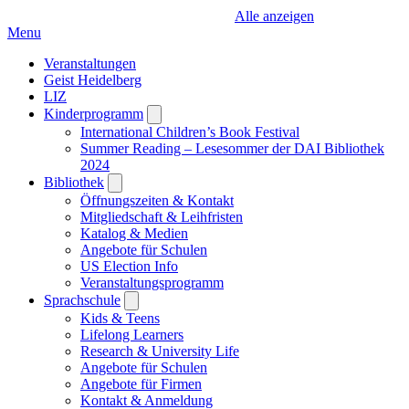
Alle anzeigen
Menu
Veranstaltungen
Geist Heidelberg
LIZ
Kinderprogramm
Open
submenu
International Children’s Book Festival
Summer Reading – Lesesommer der DAI Bibliothek
2024
Bibliothek
Open
submenu
Öffnungszeiten & Kontakt
Mitgliedschaft & Leihfristen
Katalog & Medien
Angebote für Schulen
US Election Info
Veranstaltungsprogramm
Sprachschule
Open
submenu
Kids & Teens
Lifelong Learners
Research & University Life
Angebote für Schulen
Angebote für Firmen
Kontakt & Anmeldung