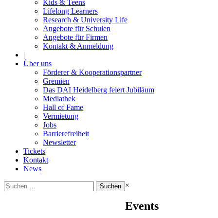
Kids & Teens
Lifelong Learners
Research & University Life
Angebote für Schulen
Angebote für Firmen
Kontakt & Anmeldung
|
Über uns
Förderer & Kooperationspartner
Gremien
Das DAI Heidelberg feiert Jubiläum
Mediathek
Hall of Fame
Vermietung
Jobs
Barrierefreiheit
Newsletter
Tickets
Kontakt
News
Suchen
×
nach:
Events