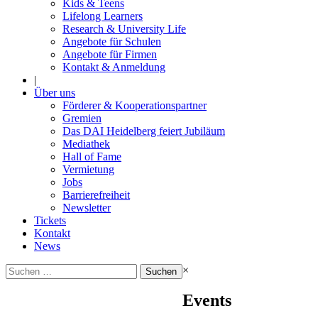
Kids & Teens
Lifelong Learners
Research & University Life
Angebote für Schulen
Angebote für Firmen
Kontakt & Anmeldung
|
Über uns
Förderer & Kooperationspartner
Gremien
Das DAI Heidelberg feiert Jubiläum
Mediathek
Hall of Fame
Vermietung
Jobs
Barrierefreiheit
Newsletter
Tickets
Kontakt
News
Suchen
×
nach:
Events