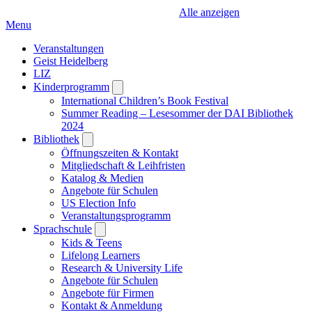
Alle anzeigen
Menu
Veranstaltungen
Geist Heidelberg
LIZ
Kinderprogramm
Open
submenu
International Children’s Book Festival
Summer Reading – Lesesommer der DAI Bibliothek
2024
Bibliothek
Open
submenu
Öffnungszeiten & Kontakt
Mitgliedschaft & Leihfristen
Katalog & Medien
Angebote für Schulen
US Election Info
Veranstaltungsprogramm
Sprachschule
Open
submenu
Kids & Teens
Lifelong Learners
Research & University Life
Angebote für Schulen
Angebote für Firmen
Kontakt & Anmeldung