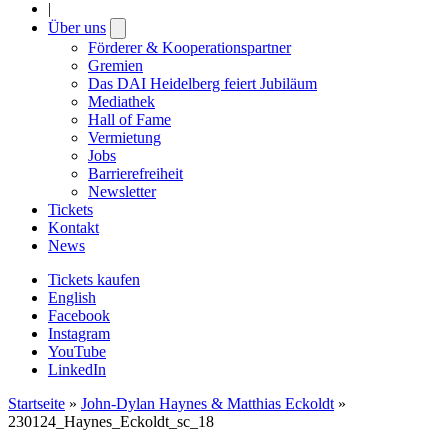
|
Über uns
Open
submenu
Förderer & Kooperationspartner
Gremien
Das DAI Heidelberg feiert Jubiläum
Mediathek
Hall of Fame
Vermietung
Jobs
Barrierefreiheit
Newsletter
Tickets
Kontakt
News
Tickets kaufen
English
Facebook
Instagram
YouTube
LinkedIn
Startseite
»
John-Dylan Haynes & Matthias Eckoldt
»
230124_Haynes_Eckoldt_sc_18