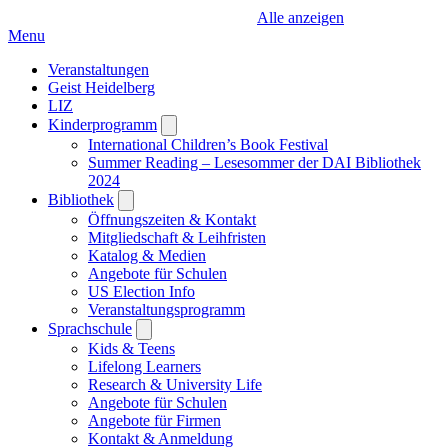
Alle anzeigen
Menu
Veranstaltungen
Geist Heidelberg
LIZ
Kinderprogramm
Open
submenu
International Children’s Book Festival
Summer Reading – Lesesommer der DAI Bibliothek
2024
Bibliothek
Open
submenu
Öffnungszeiten & Kontakt
Mitgliedschaft & Leihfristen
Katalog & Medien
Angebote für Schulen
US Election Info
Veranstaltungsprogramm
Sprachschule
Open
submenu
Kids & Teens
Lifelong Learners
Research & University Life
Angebote für Schulen
Angebote für Firmen
Kontakt & Anmeldung