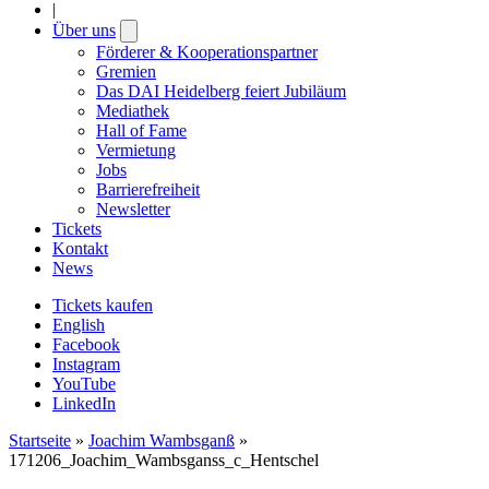
|
Über uns
Open
submenu
Förderer & Kooperationspartner
Gremien
Das DAI Heidelberg feiert Jubiläum
Mediathek
Hall of Fame
Vermietung
Jobs
Barrierefreiheit
Newsletter
Tickets
Kontakt
News
Tickets kaufen
English
Facebook
Instagram
YouTube
LinkedIn
Startseite
»
Joachim Wambsganß
»
171206_Joachim_Wambsganss_c_Hentschel