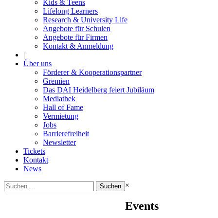
Kids & Teens
Lifelong Learners
Research & University Life
Angebote für Schulen
Angebote für Firmen
Kontakt & Anmeldung
|
Über uns
Förderer & Kooperationspartner
Gremien
Das DAI Heidelberg feiert Jubiläum
Mediathek
Hall of Fame
Vermietung
Jobs
Barrierefreiheit
Newsletter
Tickets
Kontakt
News
Suchen
×
nach:
Events