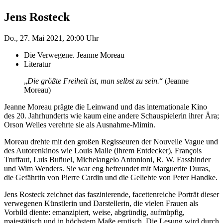
Jens Rosteck
Do., 27. Mai 2021, 20:00 Uhr
Die Verwegene. Jeanne Moreau
Literatur
„
Die größte Freiheit ist, man selbst zu sein.
“ (Jeanne
Moreau)
Jeanne Moreau prägte die Leinwand und das internationale Kino
des 20. Jahrhunderts wie kaum eine andere Schauspielerin ihrer Ära;
Orson Welles verehrte sie als Ausnahme-Mimin.
Moreau drehte mit den großen Regisseuren der Nouvelle Vague und
des Autorenkinos wie Louis Malle (ihrem Entdecker), François
Truffaut, Luis Buñuel, Michelangelo Antonioni, R. W. Fassbinder
und Wim Wenders. Sie war eng befreundet mit Marguerite Duras,
die Gefährtin von Pierre Cardin und die Geliebte von Peter Handke.
Jens Rosteck zeichnet das faszinierende, facettenreiche Porträt dieser
verwegenen Künstlerin und Darstellerin, die vielen Frauen als
Vorbild diente: emanzipiert, weise, abgründig, aufmüpfig,
majestätisch und in höchstem Maße erotisch. Die Lesung wird durch