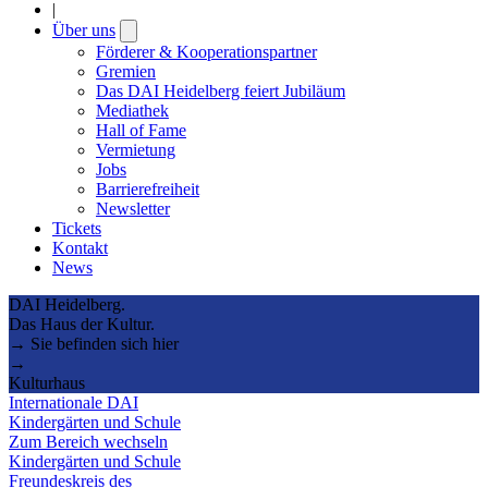
|
Über uns
Open
submenu
Förderer & Kooperationspartner
Gremien
Das DAI Heidelberg feiert Jubiläum
Mediathek
Hall of Fame
Vermietung
Jobs
Barrierefreiheit
Newsletter
Tickets
Kontakt
News
DAI Heidelberg.
Das Haus der Kultur.
→ Sie befinden sich hier
→
Kulturhaus
Internationale DAI
Kindergärten und Schule
Zum Bereich wechseln
Kindergärten und Schule
Freundeskreis des