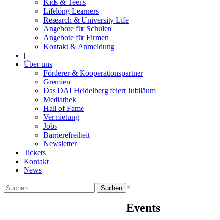
Kids & Teens
Lifelong Learners
Research & University Life
Angebote für Schulen
Angebote für Firmen
Kontakt & Anmeldung
|
Über uns
Förderer & Kooperationspartner
Gremien
Das DAI Heidelberg feiert Jubiläum
Mediathek
Hall of Fame
Vermietung
Jobs
Barrierefreiheit
Newsletter
Tickets
Kontakt
News
Suchen
×
nach:
Events