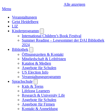
Alle anzeigen
Menu
Veranstaltungen
Geist Heidelberg
LIZ
Kinderprogramm
Open
submenu
International Children’s Book Festival
Summer Reading – Lesesommer der DAI Bibliothek
2024
Bibliothek
Open
submenu
Öffnungszeiten & Kontakt
Mitgliedschaft & Leihfristen
Katalog & Medien
Angebote für Schulen
US Election Info
Veranstaltungsprogramm
Sprachschule
Open
submenu
Kids & Teens
Lifelong Learners
Research & University Life
Angebote für Schulen
Angebote für Firmen
Kontakt & Anmeldung