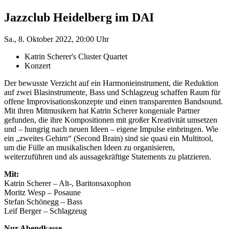
Jazzclub Heidelberg im DAI
Sa., 8. Oktober 2022, 20:00 Uhr
Katrin Scherer's Cluster Quartet
Konzert
Der bewusste Verzicht auf ein Harmonieinstrument, die Reduktion
auf zwei Blasinstrumente, Bass und Schlagzeug schaffen Raum für
offene Improvisationskonzepte und einen transparenten Bandsound.
Mit ihren Mitmusikern hat Katrin Scherer kongeniale Partner
gefunden, die ihre Kompositionen mit großer Kreativität umsetzen
und – hungrig nach neuen Ideen – eigene Impulse einbringen. Wie
ein „zweites Gehirn“ (Second Brain) sind sie quasi ein Multitool,
um die Fülle an musikalischen Ideen zu organisieren,
weiterzuführen und als aussagekräftige Statements zu platzieren.
Mit:
Katrin Scherer – Alt-, Baritonsaxophon
Moritz Wesp – Posaune
Stefan Schönegg – Bass
Leif Berger – Schlagzeug
Nur Abendkasse