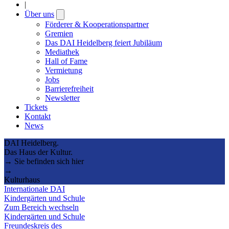
|
Über uns
Open
submenu
Förderer & Kooperationspartner
Gremien
Das DAI Heidelberg feiert Jubiläum
Mediathek
Hall of Fame
Vermietung
Jobs
Barrierefreiheit
Newsletter
Tickets
Kontakt
News
DAI Heidelberg.
Das Haus der Kultur.
→ Sie befinden sich hier
→
Kulturhaus
Internationale DAI
Kindergärten und Schule
Zum Bereich wechseln
Kindergärten und Schule
Freundeskreis des