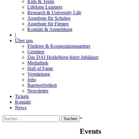
Kids & Teens
Lifelong Learners
Research & University Life
Angebote für Schulen
Angebote für Firmen
Kontakt & Anmeldung
|
Über uns
Förderer & Kooperationspartner
Gremien
Das DAI Heidelberg feiert Jubiläum
Mediathek
Hall of Fame
Vermietung
Jobs
Barrierefreiheit
Newsletter
Tickets
Kontakt
News
Suchen
×
nach:
Events