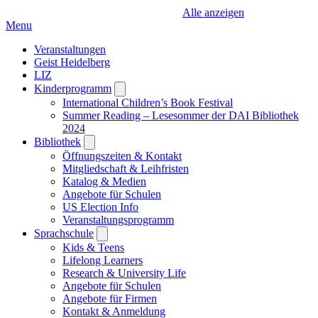
Alle anzeigen
Menu
Veranstaltungen
Geist Heidelberg
LIZ
Kinderprogramm
Open
submenu
International Children’s Book Festival
Summer Reading – Lesesommer der DAI Bibliothek
2024
Bibliothek
Open
submenu
Öffnungszeiten & Kontakt
Mitgliedschaft & Leihfristen
Katalog & Medien
Angebote für Schulen
US Election Info
Veranstaltungsprogramm
Sprachschule
Open
submenu
Kids & Teens
Lifelong Learners
Research & University Life
Angebote für Schulen
Angebote für Firmen
Kontakt & Anmeldung