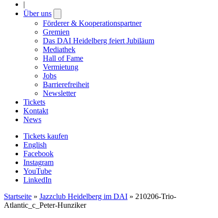
|
Über uns
Open
submenu
Förderer & Kooperationspartner
Gremien
Das DAI Heidelberg feiert Jubiläum
Mediathek
Hall of Fame
Vermietung
Jobs
Barrierefreiheit
Newsletter
Tickets
Kontakt
News
Tickets kaufen
English
Facebook
Instagram
YouTube
LinkedIn
Startseite
»
Jazzclub Heidelberg im DAI
»
210206-Trio-
Atlantic_c_Peter-Hunziker