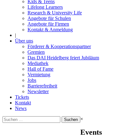
Kids & Teens
Lifelong Learners
Research & University Life
Angebote für Schulen
Angebote für Firmen
Kontakt & Anmeldung
|
Über uns
Förderer & Kooperationspartner
Gremien
Das DAI Heidelberg feiert Jubiläum
Mediathek
Hall of Fame
Vermietung
Jobs
Barrierefreiheit
Newsletter
Tickets
Kontakt
News
Suchen
×
nach:
Events