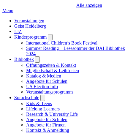
Alle anzeigen
Menu
Veranstaltungen
Geist Heidelberg
LIZ
Kinderprogramm
Open
submenu
International Children’s Book Festival
Summer Reading – Lesesommer der DAI Bibliothek
2024
Bibliothek
Open
submenu
Öffnungszeiten & Kontakt
Mitgliedschaft & Leihfristen
Katalog & Medien
Angebote für Schulen
US Election Info
Veranstaltungsprogramm
Sprachschule
Open
submenu
Kids & Teens
Lifelong Learners
Research & University Life
Angebote für Schulen
Angebote für Firmen
Kontakt & Anmeldung