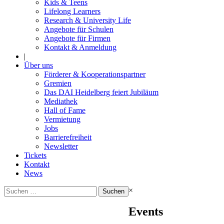
Kids & Teens
Lifelong Learners
Research & University Life
Angebote für Schulen
Angebote für Firmen
Kontakt & Anmeldung
|
Über uns
Förderer & Kooperationspartner
Gremien
Das DAI Heidelberg feiert Jubiläum
Mediathek
Hall of Fame
Vermietung
Jobs
Barrierefreiheit
Newsletter
Tickets
Kontakt
News
Suchen
×
nach:
Events