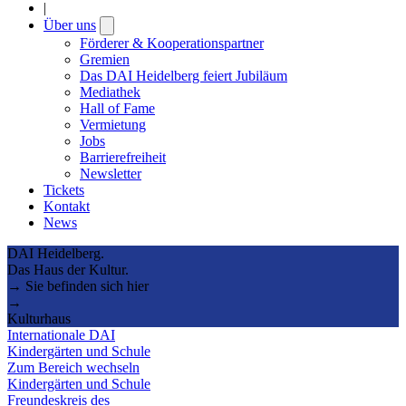
|
Über uns
Open
submenu
Förderer & Kooperationspartner
Gremien
Das DAI Heidelberg feiert Jubiläum
Mediathek
Hall of Fame
Vermietung
Jobs
Barrierefreiheit
Newsletter
Tickets
Kontakt
News
DAI Heidelberg.
Das Haus der Kultur.
→ Sie befinden sich hier
→
Kulturhaus
Internationale DAI
Kindergärten und Schule
Zum Bereich wechseln
Kindergärten und Schule
Freundeskreis des