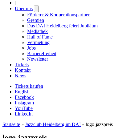
|
Über uns
Open
submenu
Förderer & Kooperationspartner
Gremien
Das DAI Heidelberg feiert Jubiläum
Mediathek
Hall of Fame
Vermietung
Jobs
Barrierefreiheit
Newsletter
Tickets
Kontakt
News
Tickets kaufen
English
Facebook
Instagram
YouTube
LinkedIn
Startseite
»
Jazzclub Heidelberg im DAI
»
logo-jazzpreis
logo-jazzpreis