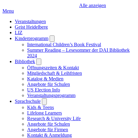
Alle anzeigen
Menu
Veranstaltungen
Geist Heidelberg
LIZ
Kinderprogramm
Open
submenu
International Children’s Book Festival
Summer Reading – Lesesommer der DAI Bibliothek
2024
Bibliothek
Open
submenu
Öffnungszeiten & Kontakt
Mitgliedschaft & Leihfristen
Katalog & Medien
Angebote für Schulen
US Election Info
Veranstaltungsprogramm
Sprachschule
Open
submenu
Kids & Teens
Lifelong Learners
Research & University Life
Angebote für Schulen
Angebote für Firmen
Kontakt & Anmeldung