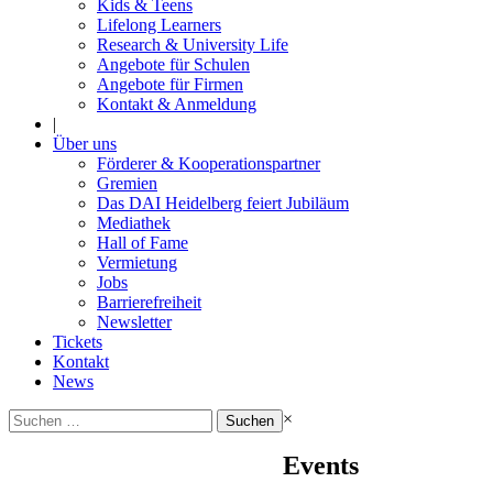
Kids & Teens
Lifelong Learners
Research & University Life
Angebote für Schulen
Angebote für Firmen
Kontakt & Anmeldung
|
Über uns
Förderer & Kooperationspartner
Gremien
Das DAI Heidelberg feiert Jubiläum
Mediathek
Hall of Fame
Vermietung
Jobs
Barrierefreiheit
Newsletter
Tickets
Kontakt
News
Suchen
×
nach:
Events