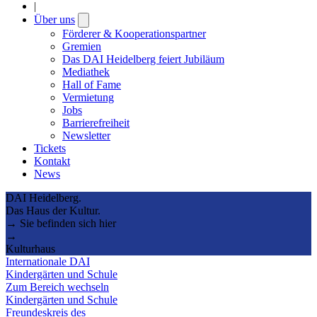
|
Über uns
Open
submenu
Förderer & Kooperationspartner
Gremien
Das DAI Heidelberg feiert Jubiläum
Mediathek
Hall of Fame
Vermietung
Jobs
Barrierefreiheit
Newsletter
Tickets
Kontakt
News
DAI Heidelberg.
Das Haus der Kultur.
→ Sie befinden sich hier
→
Kulturhaus
Internationale DAI
Kindergärten und Schule
Zum Bereich wechseln
Kindergärten und Schule
Freundeskreis des