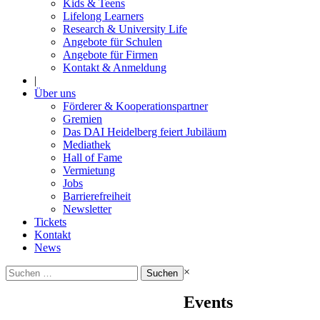
Kids & Teens
Lifelong Learners
Research & University Life
Angebote für Schulen
Angebote für Firmen
Kontakt & Anmeldung
|
Über uns
Förderer & Kooperationspartner
Gremien
Das DAI Heidelberg feiert Jubiläum
Mediathek
Hall of Fame
Vermietung
Jobs
Barrierefreiheit
Newsletter
Tickets
Kontakt
News
Suchen
×
nach:
Events