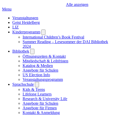
Alle anzeigen
Menu
Veranstaltungen
Geist Heidelberg
LIZ
Kinderprogramm
Open
submenu
International Children’s Book Festival
Summer Reading – Lesesommer der DAI Bibliothek
2024
Bibliothek
Open
submenu
Öffnungszeiten & Kontakt
Mitgliedschaft & Leihfristen
Katalog & Medien
Angebote für Schulen
US Election Info
Veranstaltungsprogramm
Sprachschule
Open
submenu
Kids & Teens
Lifelong Learners
Research & University Life
Angebote für Schulen
Angebote für Firmen
Kontakt & Anmeldung