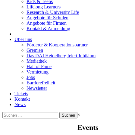
Kids & Teens
Lifelong Learners
Research & University Life
Angebote für Schulen
Angebote für Firmen
Kontakt & Anmeldung
|
Über uns
Förderer & Kooperationspartner
Gremien
Das DAI Heidelberg feiert Jubiläum
Mediathek
Hall of Fame
Vermietung
Jobs
Barrierefreiheit
Newsletter
Tickets
Kontakt
News
Suchen
×
nach:
Events