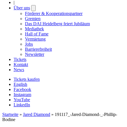
|
Über uns
Open
submenu
Förderer & Kooperationspartner
Gremien
Das DAI Heidelberg feiert Jubiläum
Mediathek
Hall of Fame
Vermietung
Jobs
Barrierefreiheit
Newsletter
Tickets
Kontakt
News
Tickets kaufen
English
Facebook
Instagram
YouTube
LinkedIn
Startseite
»
Jared Diamond
»
191117_-Jared-Diamond-_-Phillip-
Bodine