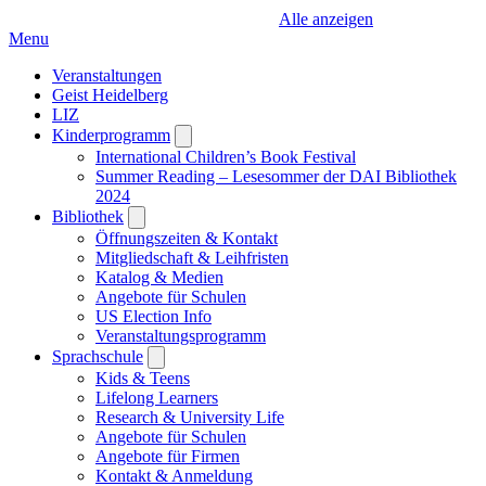
Alle anzeigen
Menu
Veranstaltungen
Geist Heidelberg
LIZ
Kinderprogramm
Open
submenu
International Children’s Book Festival
Summer Reading – Lesesommer der DAI Bibliothek
2024
Bibliothek
Open
submenu
Öffnungszeiten & Kontakt
Mitgliedschaft & Leihfristen
Katalog & Medien
Angebote für Schulen
US Election Info
Veranstaltungsprogramm
Sprachschule
Open
submenu
Kids & Teens
Lifelong Learners
Research & University Life
Angebote für Schulen
Angebote für Firmen
Kontakt & Anmeldung