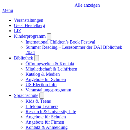
Alle anzeigen
Menu
Veranstaltungen
Geist Heidelberg
LIZ
Kinderprogramm
Open
submenu
International Children’s Book Festival
Summer Reading – Lesesommer der DAI Bibliothek
2024
Bibliothek
Open
submenu
Öffnungszeiten & Kontakt
Mitgliedschaft & Leihfristen
Katalog & Medien
Angebote für Schulen
US Election Info
Veranstaltungsprogramm
Sprachschule
Open
submenu
Kids & Teens
Lifelong Learners
Research & University Life
Angebote für Schulen
Angebote für Firmen
Kontakt & Anmeldung