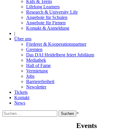
Kids & Teens
Lifelong Learners
Research & University Life
Angebote für Schulen
Angebote für Firmen
Kontakt & Anmeldung
|
Über uns
Förderer & Kooperationspartner
Gremien
Das DAI Heidelberg feiert Jubiläum
Mediathek
Hall of Fame
Vermietung
Jobs
Barrierefreiheit
Newsletter
Tickets
Kontakt
News
Suchen
×
nach:
Events