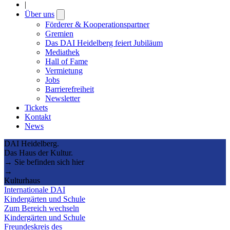
|
Über uns
Open
submenu
Förderer & Kooperationspartner
Gremien
Das DAI Heidelberg feiert Jubiläum
Mediathek
Hall of Fame
Vermietung
Jobs
Barrierefreiheit
Newsletter
Tickets
Kontakt
News
DAI Heidelberg.
Das Haus der Kultur.
→ Sie befinden sich hier
→
Kulturhaus
Internationale DAI
Kindergärten und Schule
Zum Bereich wechseln
Kindergärten und Schule
Freundeskreis des