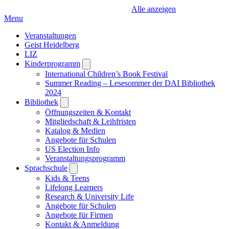
Alle anzeigen
Menu
Veranstaltungen
Geist Heidelberg
LIZ
Kinderprogramm
Open
submenu
International Children’s Book Festival
Summer Reading – Lesesommer der DAI Bibliothek
2024
Bibliothek
Open
submenu
Öffnungszeiten & Kontakt
Mitgliedschaft & Leihfristen
Katalog & Medien
Angebote für Schulen
US Election Info
Veranstaltungsprogramm
Sprachschule
Open
submenu
Kids & Teens
Lifelong Learners
Research & University Life
Angebote für Schulen
Angebote für Firmen
Kontakt & Anmeldung