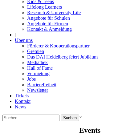
Kids & Teens
Lifelong Learners
Research & University Life
Angebote für Schulen
Angebote für Firmen
Kontakt & Anmeldung
|
Über uns
Förderer & Kooperationspartner
Gremien
Das DAI Heidelberg feiert Jubiläum
Mediathek
Hall of Fame
Vermietung
Jobs
Barrierefreiheit
Newsletter
Tickets
Kontakt
News
Suchen
×
nach:
Events