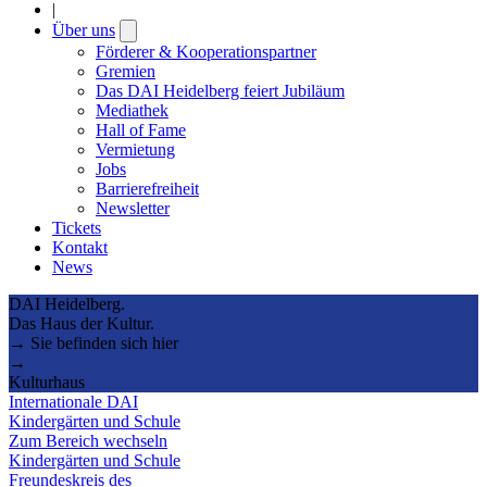
|
Über uns
Open
submenu
Förderer & Kooperationspartner
Gremien
Das DAI Heidelberg feiert Jubiläum
Mediathek
Hall of Fame
Vermietung
Jobs
Barrierefreiheit
Newsletter
Tickets
Kontakt
News
DAI Heidelberg.
Das Haus der Kultur.
→ Sie befinden sich hier
→
Kulturhaus
Internationale DAI
Kindergärten und Schule
Zum Bereich wechseln
Kindergärten und Schule
Freundeskreis des