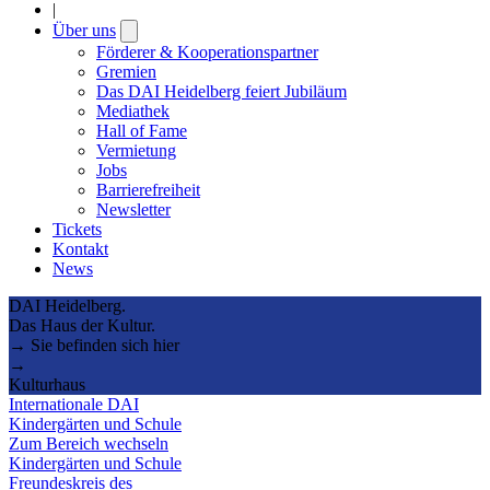
|
Über uns
Open
submenu
Förderer & Kooperationspartner
Gremien
Das DAI Heidelberg feiert Jubiläum
Mediathek
Hall of Fame
Vermietung
Jobs
Barrierefreiheit
Newsletter
Tickets
Kontakt
News
DAI Heidelberg.
Das Haus der Kultur.
→ Sie befinden sich hier
→
Kulturhaus
Internationale DAI
Kindergärten und Schule
Zum Bereich wechseln
Kindergärten und Schule
Freundeskreis des