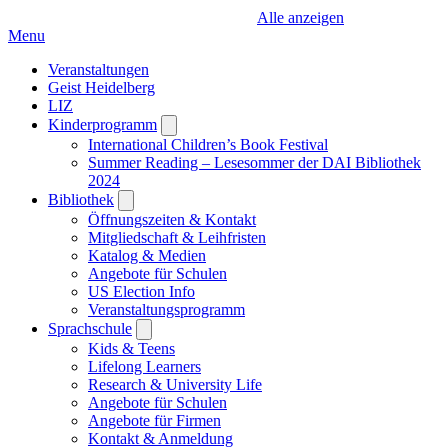
Alle anzeigen
Menu
Veranstaltungen
Geist Heidelberg
LIZ
Kinderprogramm
Open
submenu
International Children’s Book Festival
Summer Reading – Lesesommer der DAI Bibliothek
2024
Bibliothek
Open
submenu
Öffnungszeiten & Kontakt
Mitgliedschaft & Leihfristen
Katalog & Medien
Angebote für Schulen
US Election Info
Veranstaltungsprogramm
Sprachschule
Open
submenu
Kids & Teens
Lifelong Learners
Research & University Life
Angebote für Schulen
Angebote für Firmen
Kontakt & Anmeldung