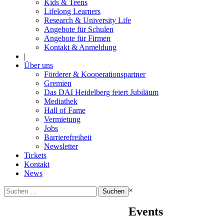
Kids & Teens
Lifelong Learners
Research & University Life
Angebote für Schulen
Angebote für Firmen
Kontakt & Anmeldung
|
Über uns
Förderer & Kooperationspartner
Gremien
Das DAI Heidelberg feiert Jubiläum
Mediathek
Hall of Fame
Vermietung
Jobs
Barrierefreiheit
Newsletter
Tickets
Kontakt
News
Suchen
×
nach:
Events