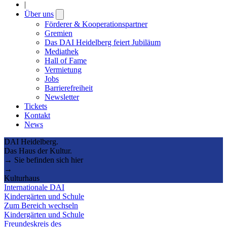
|
Über uns
Open
submenu
Förderer & Kooperationspartner
Gremien
Das DAI Heidelberg feiert Jubiläum
Mediathek
Hall of Fame
Vermietung
Jobs
Barrierefreiheit
Newsletter
Tickets
Kontakt
News
DAI Heidelberg.
Das Haus der Kultur.
→ Sie befinden sich hier
→
Kulturhaus
Internationale DAI
Kindergärten und Schule
Zum Bereich wechseln
Kindergärten und Schule
Freundeskreis des