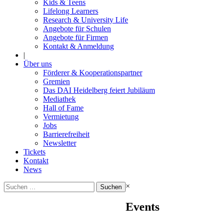
Kids & Teens
Lifelong Learners
Research & University Life
Angebote für Schulen
Angebote für Firmen
Kontakt & Anmeldung
|
Über uns
Förderer & Kooperationspartner
Gremien
Das DAI Heidelberg feiert Jubiläum
Mediathek
Hall of Fame
Vermietung
Jobs
Barrierefreiheit
Newsletter
Tickets
Kontakt
News
Suchen
×
nach:
Events