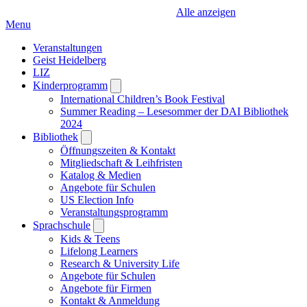
Alle anzeigen
Menu
Veranstaltungen
Geist Heidelberg
LIZ
Kinderprogramm
Open
submenu
International Children’s Book Festival
Summer Reading – Lesesommer der DAI Bibliothek
2024
Bibliothek
Open
submenu
Öffnungszeiten & Kontakt
Mitgliedschaft & Leihfristen
Katalog & Medien
Angebote für Schulen
US Election Info
Veranstaltungsprogramm
Sprachschule
Open
submenu
Kids & Teens
Lifelong Learners
Research & University Life
Angebote für Schulen
Angebote für Firmen
Kontakt & Anmeldung