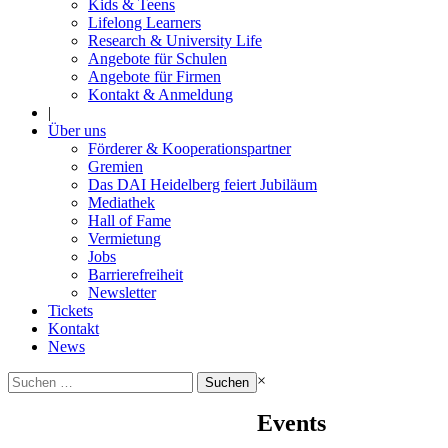
Kids & Teens
Lifelong Learners
Research & University Life
Angebote für Schulen
Angebote für Firmen
Kontakt & Anmeldung
|
Über uns
Förderer & Kooperationspartner
Gremien
Das DAI Heidelberg feiert Jubiläum
Mediathek
Hall of Fame
Vermietung
Jobs
Barrierefreiheit
Newsletter
Tickets
Kontakt
News
Suchen
×
nach:
Events