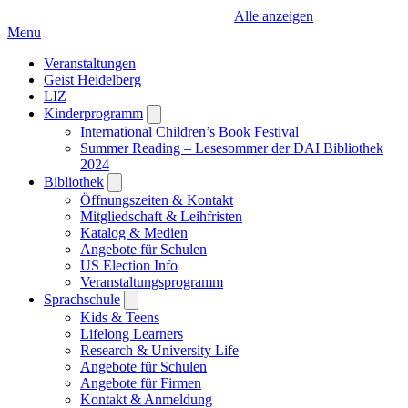
Alle anzeigen
Menu
Veranstaltungen
Geist Heidelberg
LIZ
Kinderprogramm
Open
submenu
International Children’s Book Festival
Summer Reading – Lesesommer der DAI Bibliothek
2024
Bibliothek
Open
submenu
Öffnungszeiten & Kontakt
Mitgliedschaft & Leihfristen
Katalog & Medien
Angebote für Schulen
US Election Info
Veranstaltungsprogramm
Sprachschule
Open
submenu
Kids & Teens
Lifelong Learners
Research & University Life
Angebote für Schulen
Angebote für Firmen
Kontakt & Anmeldung