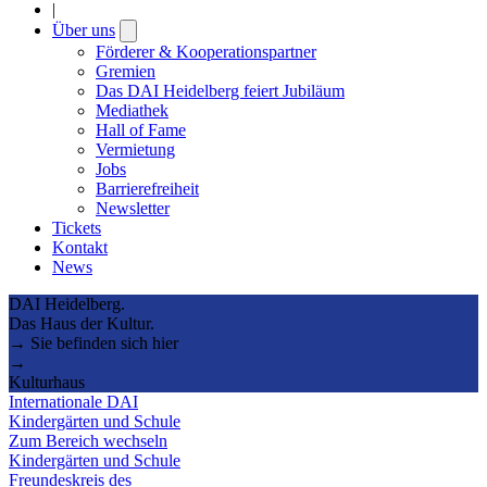
|
Über uns
Open
submenu
Förderer & Kooperationspartner
Gremien
Das DAI Heidelberg feiert Jubiläum
Mediathek
Hall of Fame
Vermietung
Jobs
Barrierefreiheit
Newsletter
Tickets
Kontakt
News
DAI Heidelberg.
Das Haus der Kultur.
→ Sie befinden sich hier
→
Kulturhaus
Internationale DAI
Kindergärten und Schule
Zum Bereich wechseln
Kindergärten und Schule
Freundeskreis des