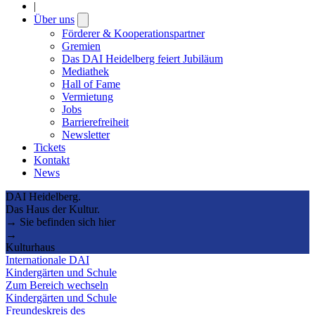
|
Über uns
Open
submenu
Förderer & Kooperationspartner
Gremien
Das DAI Heidelberg feiert Jubiläum
Mediathek
Hall of Fame
Vermietung
Jobs
Barrierefreiheit
Newsletter
Tickets
Kontakt
News
DAI Heidelberg.
Das Haus der Kultur.
→ Sie befinden sich hier
→
Kulturhaus
Internationale DAI
Kindergärten und Schule
Zum Bereich wechseln
Kindergärten und Schule
Freundeskreis des