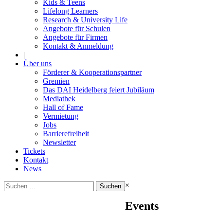
Kids & Teens
Lifelong Learners
Research & University Life
Angebote für Schulen
Angebote für Firmen
Kontakt & Anmeldung
|
Über uns
Förderer & Kooperationspartner
Gremien
Das DAI Heidelberg feiert Jubiläum
Mediathek
Hall of Fame
Vermietung
Jobs
Barrierefreiheit
Newsletter
Tickets
Kontakt
News
Suchen
×
nach:
Events