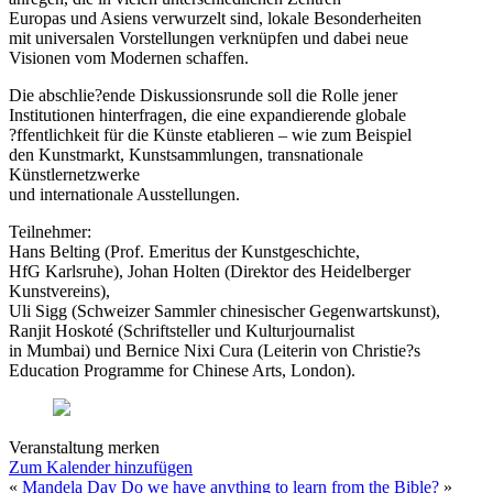
Europas und Asiens verwurzelt sind, lokale Besonderheiten
mit universalen Vorstellungen verknüpfen und dabei neue
Visionen vom Modernen schaffen.
Die abschlie?ende Diskussionsrunde soll die Rolle jener
Institutionen hinterfragen, die eine expandierende globale
?ffentlichkeit für die Künste etablieren – wie zum Beispiel
den Kunstmarkt, Kunstsammlungen, transnationale
Künstlernetzwerke
und internationale Ausstellungen.
Teilnehmer:
Hans Belting (Prof. Emeritus der Kunstgeschichte,
HfG Karlsruhe), Johan Holten (Direktor des Heidelberger
Kunstvereins),
Uli Sigg (Schweizer Sammler chinesischer Gegenwartskunst),
Ranjit Hoskoté (Schriftsteller und Kulturjournalist
in Mumbai) und Bernice Nixi Cura (Leiterin von Christie?s
Education Programme for Chinese Arts, London).
Veranstaltung merken
Zum Kalender hinzufügen
«
Mandela Day
Do we have anything to learn from the Bible?
»