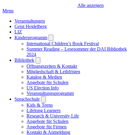
Alle anzeigen
Menu
Veranstaltungen
Geist Heidelberg
LIZ
Kinderprogramm
Open
submenu
International Children’s Book Festival
Summer Reading – Lesesommer der DAI Bibliothek
2024
Bibliothek
Open
submenu
Öffnungszeiten & Kontakt
Mitgliedschaft & Leihfristen
Katalog & Medien
Angebote für Schulen
US Election Info
Veranstaltungsprogramm
Sprachschule
Open
submenu
Kids & Teens
Lifelong Learners
Research & University Life
Angebote für Schulen
Angebote für Firmen
Kontakt & Anmeldung