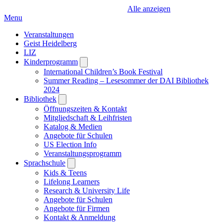
Alle anzeigen
Menu
Veranstaltungen
Geist Heidelberg
LIZ
Kinderprogramm
Open
submenu
International Children’s Book Festival
Summer Reading – Lesesommer der DAI Bibliothek
2024
Bibliothek
Open
submenu
Öffnungszeiten & Kontakt
Mitgliedschaft & Leihfristen
Katalog & Medien
Angebote für Schulen
US Election Info
Veranstaltungsprogramm
Sprachschule
Open
submenu
Kids & Teens
Lifelong Learners
Research & University Life
Angebote für Schulen
Angebote für Firmen
Kontakt & Anmeldung