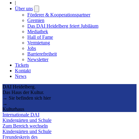
|
Über uns
Open
submenu
Förderer & Kooperationspartner
Gremien
Das DAI Heidelberg feiert Jubiläum
Mediathek
Hall of Fame
Vermietung
Jobs
Barrierefreiheit
Newsletter
Tickets
Kontakt
News
DAI Heidelberg.
Das Haus der Kultur.
→ Sie befinden sich hier
→
Kulturhaus
Internationale DAI
Kindergärten und Schule
Zum Bereich wechseln
Kindergärten und Schule
Freundeskreis des