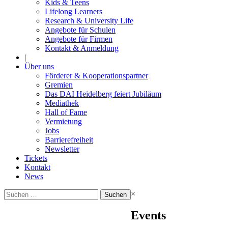
Kids & Teens
Lifelong Learners
Research & University Life
Angebote für Schulen
Angebote für Firmen
Kontakt & Anmeldung
|
Über uns
Förderer & Kooperationspartner
Gremien
Das DAI Heidelberg feiert Jubiläum
Mediathek
Hall of Fame
Vermietung
Jobs
Barrierefreiheit
Newsletter
Tickets
Kontakt
News
Suchen
×
nach:
Events