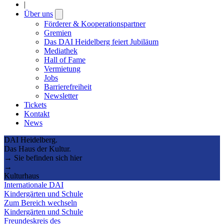
|
Über uns
Open
submenu
Förderer & Kooperationspartner
Gremien
Das DAI Heidelberg feiert Jubiläum
Mediathek
Hall of Fame
Vermietung
Jobs
Barrierefreiheit
Newsletter
Tickets
Kontakt
News
DAI Heidelberg.
Das Haus der Kultur.
→ Sie befinden sich hier
→
Kulturhaus
Internationale DAI
Kindergärten und Schule
Zum Bereich wechseln
Kindergärten und Schule
Freundeskreis des