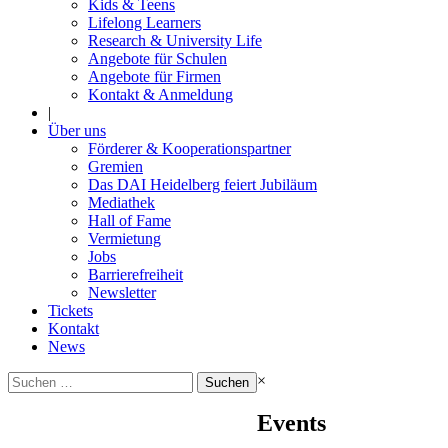
Kids & Teens
Lifelong Learners
Research & University Life
Angebote für Schulen
Angebote für Firmen
Kontakt & Anmeldung
|
Über uns
Förderer & Kooperationspartner
Gremien
Das DAI Heidelberg feiert Jubiläum
Mediathek
Hall of Fame
Vermietung
Jobs
Barrierefreiheit
Newsletter
Tickets
Kontakt
News
Suchen
×
nach:
Events