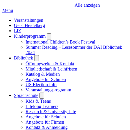
Alle anzeigen
Menu
Veranstaltungen
Geist Heidelberg
LIZ
Kinderprogramm
Open
submenu
International Children’s Book Festival
Summer Reading – Lesesommer der DAI Bibliothek
2024
Bibliothek
Open
submenu
Öffnungszeiten & Kontakt
Mitgliedschaft & Leihfristen
Katalog & Medien
Angebote für Schulen
US Election Info
Veranstaltungsprogramm
Sprachschule
Open
submenu
Kids & Teens
Lifelong Learners
Research & University Life
Angebote für Schulen
Angebote für Firmen
Kontakt & Anmeldung