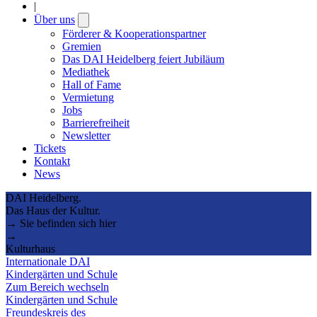
|
Über uns
Open
submenu
Förderer & Kooperationspartner
Gremien
Das DAI Heidelberg feiert Jubiläum
Mediathek
Hall of Fame
Vermietung
Jobs
Barrierefreiheit
Newsletter
Tickets
Kontakt
News
DAI Heidelberg.
Das Haus der Kultur.
→ Sie befinden sich hier
→
Kulturhaus
Internationale DAI
Kindergärten und Schule
Zum Bereich wechseln
Kindergärten und Schule
Freundeskreis des