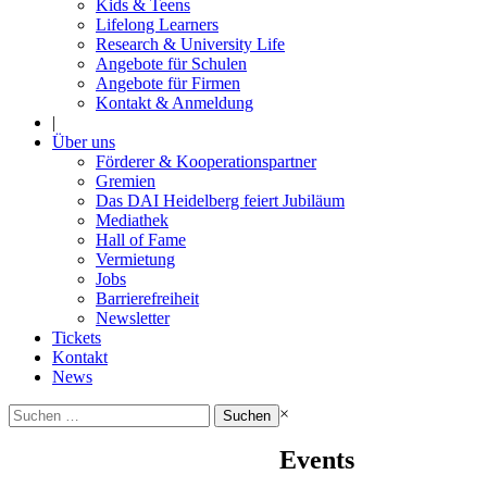
Kids & Teens
Lifelong Learners
Research & University Life
Angebote für Schulen
Angebote für Firmen
Kontakt & Anmeldung
|
Über uns
Förderer & Kooperationspartner
Gremien
Das DAI Heidelberg feiert Jubiläum
Mediathek
Hall of Fame
Vermietung
Jobs
Barrierefreiheit
Newsletter
Tickets
Kontakt
News
Suchen
×
nach:
Events