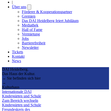
|
Über uns
Open
submenu
Förderer & Kooperationspartner
Gremien
Das DAI Heidelberg feiert Jubiläum
Mediathek
Hall of Fame
Vermietung
Jobs
Barrierefreiheit
Newsletter
Tickets
Kontakt
News
DAI Heidelberg.
Das Haus der Kultur.
→ Sie befinden sich hier
→
Kulturhaus
Internationale DAI
Kindergärten und Schule
Zum Bereich wechseln
Kindergärten und Schule
Freundeskreis des