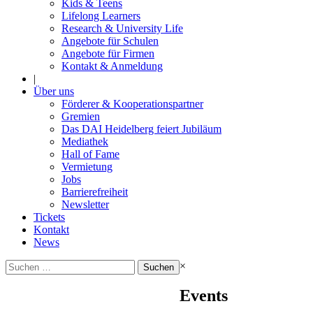
Kids & Teens
Lifelong Learners
Research & University Life
Angebote für Schulen
Angebote für Firmen
Kontakt & Anmeldung
|
Über uns
Förderer & Kooperationspartner
Gremien
Das DAI Heidelberg feiert Jubiläum
Mediathek
Hall of Fame
Vermietung
Jobs
Barrierefreiheit
Newsletter
Tickets
Kontakt
News
Suchen
×
nach:
Events