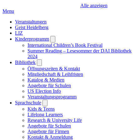
Alle anzeigen
Menu
Veranstaltungen
Geist Heidelberg
LIZ
Kinderprogramm
Open
submenu
International Children’s Book Festival
Summer Reading – Lesesommer der DAI Bibliothek
2024
Bibliothek
Open
submenu
Öffnungszeiten & Kontakt
Mitgliedschaft & Leihfristen
Katalog & Medien
Angebote für Schulen
US Election Info
Veranstaltungsprogramm
Sprachschule
Open
submenu
Kids & Teens
Lifelong Learners
Research & University Life
Angebote für Schulen
Angebote für Firmen
Kontakt & Anmeldung