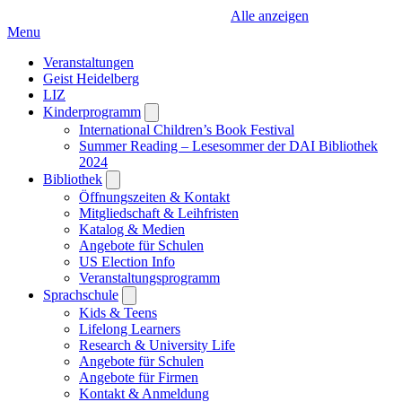
Alle anzeigen
Menu
Veranstaltungen
Geist Heidelberg
LIZ
Kinderprogramm
Open
submenu
International Children’s Book Festival
Summer Reading – Lesesommer der DAI Bibliothek
2024
Bibliothek
Open
submenu
Öffnungszeiten & Kontakt
Mitgliedschaft & Leihfristen
Katalog & Medien
Angebote für Schulen
US Election Info
Veranstaltungsprogramm
Sprachschule
Open
submenu
Kids & Teens
Lifelong Learners
Research & University Life
Angebote für Schulen
Angebote für Firmen
Kontakt & Anmeldung