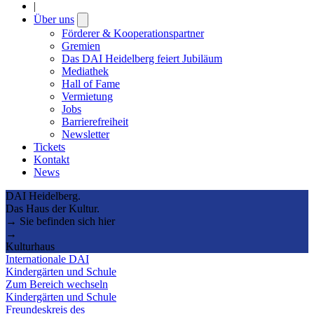
|
Über uns
Open
submenu
Förderer & Kooperationspartner
Gremien
Das DAI Heidelberg feiert Jubiläum
Mediathek
Hall of Fame
Vermietung
Jobs
Barrierefreiheit
Newsletter
Tickets
Kontakt
News
DAI Heidelberg.
Das Haus der Kultur.
→ Sie befinden sich hier
→
Kulturhaus
Internationale DAI
Kindergärten und Schule
Zum Bereich wechseln
Kindergärten und Schule
Freundeskreis des