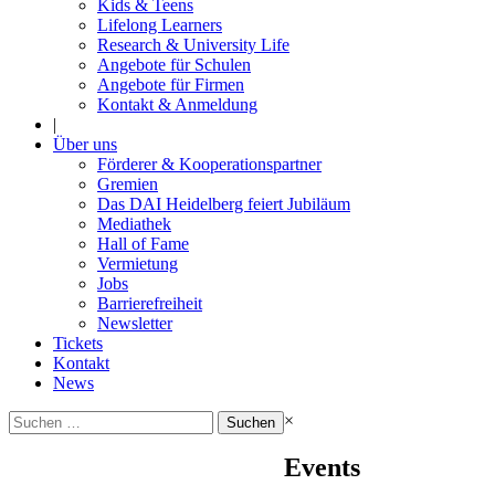
Kids & Teens
Lifelong Learners
Research & University Life
Angebote für Schulen
Angebote für Firmen
Kontakt & Anmeldung
|
Über uns
Förderer & Kooperationspartner
Gremien
Das DAI Heidelberg feiert Jubiläum
Mediathek
Hall of Fame
Vermietung
Jobs
Barrierefreiheit
Newsletter
Tickets
Kontakt
News
Suchen
×
nach:
Events