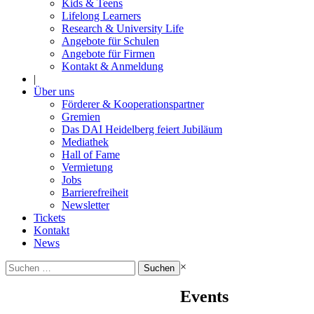
Kids & Teens
Lifelong Learners
Research & University Life
Angebote für Schulen
Angebote für Firmen
Kontakt & Anmeldung
|
Über uns
Förderer & Kooperationspartner
Gremien
Das DAI Heidelberg feiert Jubiläum
Mediathek
Hall of Fame
Vermietung
Jobs
Barrierefreiheit
Newsletter
Tickets
Kontakt
News
Suchen
×
nach:
Events