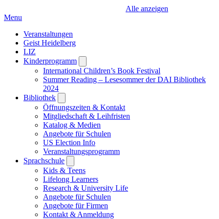
Alle anzeigen
Menu
Veranstaltungen
Geist Heidelberg
LIZ
Kinderprogramm
Open
submenu
International Children’s Book Festival
Summer Reading – Lesesommer der DAI Bibliothek
2024
Bibliothek
Open
submenu
Öffnungszeiten & Kontakt
Mitgliedschaft & Leihfristen
Katalog & Medien
Angebote für Schulen
US Election Info
Veranstaltungsprogramm
Sprachschule
Open
submenu
Kids & Teens
Lifelong Learners
Research & University Life
Angebote für Schulen
Angebote für Firmen
Kontakt & Anmeldung