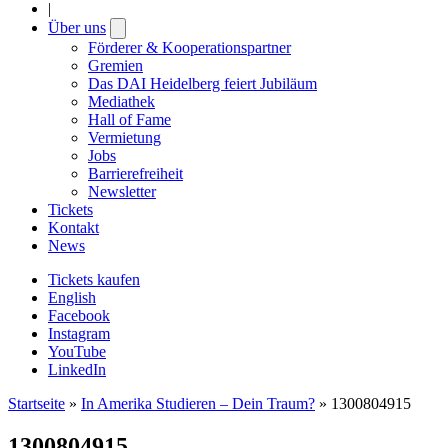
|
Über uns
Open
submenu
Förderer & Kooperationspartner
Gremien
Das DAI Heidelberg feiert Jubiläum
Mediathek
Hall of Fame
Vermietung
Jobs
Barrierefreiheit
Newsletter
Tickets
Kontakt
News
Tickets kaufen
English
Facebook
Instagram
YouTube
LinkedIn
Startseite
»
In Amerika Studieren – Dein Traum?
»
1300804915
1300804915