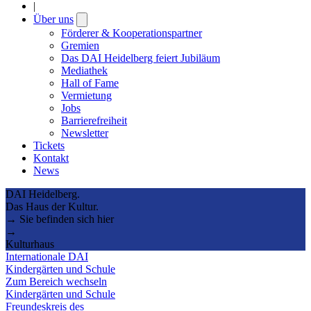
|
Über uns
Open
submenu
Förderer & Kooperationspartner
Gremien
Das DAI Heidelberg feiert Jubiläum
Mediathek
Hall of Fame
Vermietung
Jobs
Barrierefreiheit
Newsletter
Tickets
Kontakt
News
DAI Heidelberg.
Das Haus der Kultur.
→ Sie befinden sich hier
→
Kulturhaus
Internationale DAI
Kindergärten und Schule
Zum Bereich wechseln
Kindergärten und Schule
Freundeskreis des