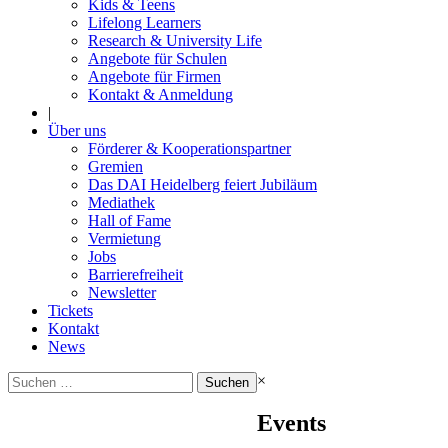
Kids & Teens
Lifelong Learners
Research & University Life
Angebote für Schulen
Angebote für Firmen
Kontakt & Anmeldung
|
Über uns
Förderer & Kooperationspartner
Gremien
Das DAI Heidelberg feiert Jubiläum
Mediathek
Hall of Fame
Vermietung
Jobs
Barrierefreiheit
Newsletter
Tickets
Kontakt
News
Suchen
×
nach:
Events