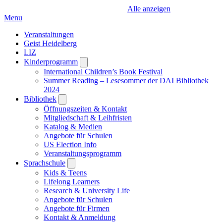
Alle anzeigen
Menu
Veranstaltungen
Geist Heidelberg
LIZ
Kinderprogramm
Open
submenu
International Children’s Book Festival
Summer Reading – Lesesommer der DAI Bibliothek
2024
Bibliothek
Open
submenu
Öffnungszeiten & Kontakt
Mitgliedschaft & Leihfristen
Katalog & Medien
Angebote für Schulen
US Election Info
Veranstaltungsprogramm
Sprachschule
Open
submenu
Kids & Teens
Lifelong Learners
Research & University Life
Angebote für Schulen
Angebote für Firmen
Kontakt & Anmeldung