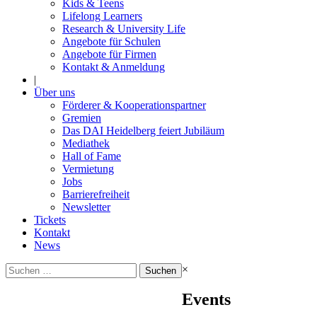
Kids & Teens
Lifelong Learners
Research & University Life
Angebote für Schulen
Angebote für Firmen
Kontakt & Anmeldung
|
Über uns
Förderer & Kooperationspartner
Gremien
Das DAI Heidelberg feiert Jubiläum
Mediathek
Hall of Fame
Vermietung
Jobs
Barrierefreiheit
Newsletter
Tickets
Kontakt
News
Suchen
×
nach:
Events