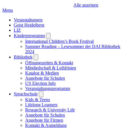
Alle anzeigen
Menu
Veranstaltungen
Geist Heidelberg
LIZ
Kinderprogramm
Open
submenu
International Children’s Book Festival
Summer Reading – Lesesommer der DAI Bibliothek
2024
Bibliothek
Open
submenu
Öffnungszeiten & Kontakt
Mitgliedschaft & Leihfristen
Katalog & Medien
Angebote für Schulen
US Election Info
Veranstaltungsprogramm
Sprachschule
Open
submenu
Kids & Teens
Lifelong Learners
Research & University Life
Angebote für Schulen
Angebote für Firmen
Kontakt & Anmeldung