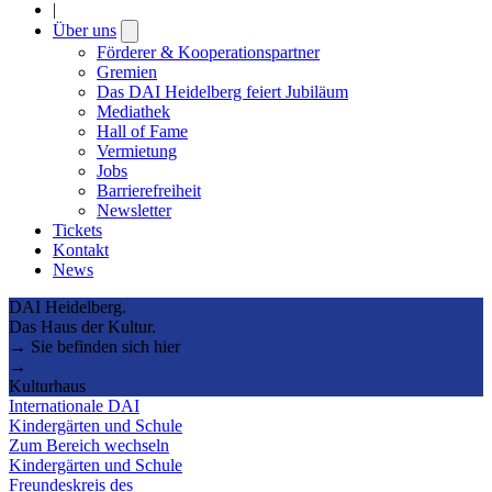
|
Über uns
Open
submenu
Förderer & Kooperationspartner
Gremien
Das DAI Heidelberg feiert Jubiläum
Mediathek
Hall of Fame
Vermietung
Jobs
Barrierefreiheit
Newsletter
Tickets
Kontakt
News
DAI Heidelberg.
Das Haus der Kultur.
→ Sie befinden sich hier
→
Kulturhaus
Internationale DAI
Kindergärten und Schule
Zum Bereich wechseln
Kindergärten und Schule
Freundeskreis des