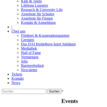
Kids & Teens
Lifelong Learners
Research & University Life
Angebote für Schulen
Angebote für Firmen
Kontakt & Anmeldung
|
Über uns
Förderer & Kooperationspartner
Gremien
Das DAI Heidelberg feiert Jubiläum
Mediathek
Hall of Fame
Vermietung
Jobs
Barrierefreiheit
Newsletter
Tickets
Kontakt
News
Suchen
×
nach:
Events