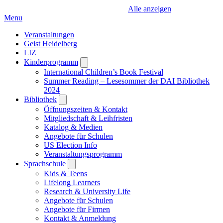
Alle anzeigen
Menu
Veranstaltungen
Geist Heidelberg
LIZ
Kinderprogramm
Open
submenu
International Children’s Book Festival
Summer Reading – Lesesommer der DAI Bibliothek
2024
Bibliothek
Open
submenu
Öffnungszeiten & Kontakt
Mitgliedschaft & Leihfristen
Katalog & Medien
Angebote für Schulen
US Election Info
Veranstaltungsprogramm
Sprachschule
Open
submenu
Kids & Teens
Lifelong Learners
Research & University Life
Angebote für Schulen
Angebote für Firmen
Kontakt & Anmeldung