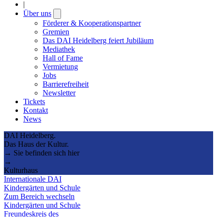
|
Über uns
Open
submenu
Förderer & Kooperationspartner
Gremien
Das DAI Heidelberg feiert Jubiläum
Mediathek
Hall of Fame
Vermietung
Jobs
Barrierefreiheit
Newsletter
Tickets
Kontakt
News
DAI Heidelberg.
Das Haus der Kultur.
→ Sie befinden sich hier
→
Kulturhaus
Internationale DAI
Kindergärten und Schule
Zum Bereich wechseln
Kindergärten und Schule
Freundeskreis des