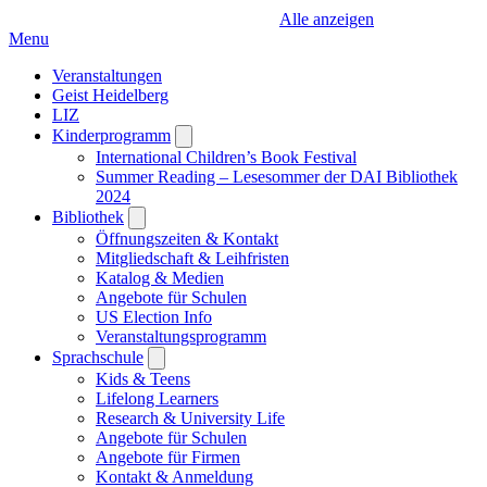
Alle anzeigen
Menu
Veranstaltungen
Geist Heidelberg
LIZ
Kinderprogramm
Open
submenu
International Children’s Book Festival
Summer Reading – Lesesommer der DAI Bibliothek
2024
Bibliothek
Open
submenu
Öffnungszeiten & Kontakt
Mitgliedschaft & Leihfristen
Katalog & Medien
Angebote für Schulen
US Election Info
Veranstaltungsprogramm
Sprachschule
Open
submenu
Kids & Teens
Lifelong Learners
Research & University Life
Angebote für Schulen
Angebote für Firmen
Kontakt & Anmeldung