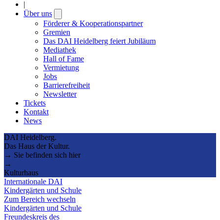
|
Über uns
Open
submenu
Förderer & Kooperationspartner
Gremien
Das DAI Heidelberg feiert Jubiläum
Mediathek
Hall of Fame
Vermietung
Jobs
Barrierefreiheit
Newsletter
Tickets
Kontakt
News
DAI Heidelberg.
Das Haus der Kultur.
→ Sie befinden sich hier
→
Kulturhaus
Internationale DAI
Kindergärten und Schule
Zum Bereich wechseln
Kindergärten und Schule
Freundeskreis des