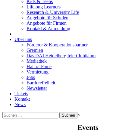
Kids & Teens
Lifelong Learners
Research & University Life
Angebote für Schulen
Angebote für Firmen
Kontakt & Anmeldung
|
Über uns
Förderer & Kooperationspartner
Gremien
Das DAI Heidelberg feiert Jubiläum
Mediathek
Hall of Fame
Vermietung
Jobs
Barrierefreiheit
Newsletter
Tickets
Kontakt
News
Suchen
×
nach:
Events