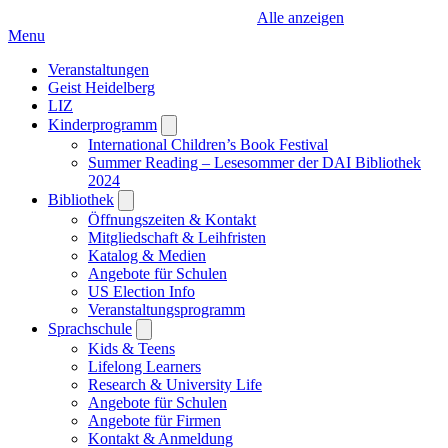
Alle anzeigen
Menu
Veranstaltungen
Geist Heidelberg
LIZ
Kinderprogramm
Open
submenu
International Children’s Book Festival
Summer Reading – Lesesommer der DAI Bibliothek
2024
Bibliothek
Open
submenu
Öffnungszeiten & Kontakt
Mitgliedschaft & Leihfristen
Katalog & Medien
Angebote für Schulen
US Election Info
Veranstaltungsprogramm
Sprachschule
Open
submenu
Kids & Teens
Lifelong Learners
Research & University Life
Angebote für Schulen
Angebote für Firmen
Kontakt & Anmeldung