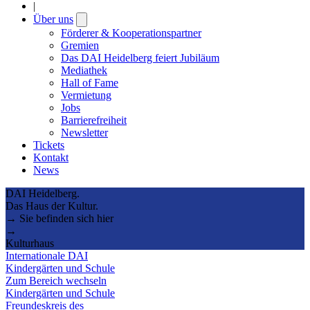
|
Über uns
Open
submenu
Förderer & Kooperationspartner
Gremien
Das DAI Heidelberg feiert Jubiläum
Mediathek
Hall of Fame
Vermietung
Jobs
Barrierefreiheit
Newsletter
Tickets
Kontakt
News
DAI Heidelberg.
Das Haus der Kultur.
→ Sie befinden sich hier
→
Kulturhaus
Internationale DAI
Kindergärten und Schule
Zum Bereich wechseln
Kindergärten und Schule
Freundeskreis des