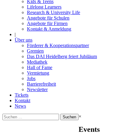
Kids & Teens
Lifelong Learners
Research & University Life
Angebote für Schulen
Angebote für Firmen
Kontakt & Anmeldung
|
Über uns
Förderer & Kooperationspartner
Gremien
Das DAI Heidelberg feiert Jubiläum
Mediathek
Hall of Fame
Vermietung
Jobs
Barrierefreiheit
Newsletter
Tickets
Kontakt
News
Suchen
×
nach:
Events