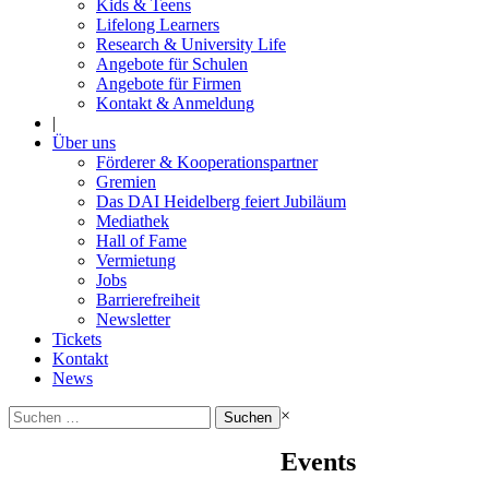
Kids & Teens
Lifelong Learners
Research & University Life
Angebote für Schulen
Angebote für Firmen
Kontakt & Anmeldung
|
Über uns
Förderer & Kooperationspartner
Gremien
Das DAI Heidelberg feiert Jubiläum
Mediathek
Hall of Fame
Vermietung
Jobs
Barrierefreiheit
Newsletter
Tickets
Kontakt
News
Suchen
×
nach:
Events