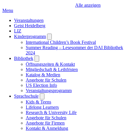
Alle anzeigen
Menu
Veranstaltungen
Geist Heidelberg
LIZ
Kinderprogramm
Open
submenu
International Children’s Book Festival
Summer Reading – Lesesommer der DAI Bibliothek
2024
Bibliothek
Open
submenu
Öffnungszeiten & Kontakt
Mitgliedschaft & Leihfristen
Katalog & Medien
Angebote für Schulen
US Election Info
Veranstaltungsprogramm
Sprachschule
Open
submenu
Kids & Teens
Lifelong Learners
Research & University Life
Angebote für Schulen
Angebote für Firmen
Kontakt & Anmeldung