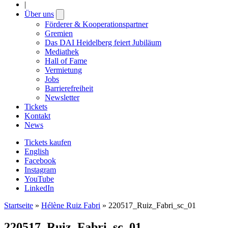
|
Über uns
Open
submenu
Förderer & Kooperationspartner
Gremien
Das DAI Heidelberg feiert Jubiläum
Mediathek
Hall of Fame
Vermietung
Jobs
Barrierefreiheit
Newsletter
Tickets
Kontakt
News
Tickets kaufen
English
Facebook
Instagram
YouTube
LinkedIn
Startseite
»
Hélène Ruiz Fabri
»
220517_Ruiz_Fabri_sc_01
220517_Ruiz_Fabri_sc_01