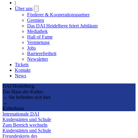
|
Über uns
Open
submenu
Förderer & Kooperationspartner
Gremien
Das DAI Heidelberg feiert Jubiläum
Mediathek
Hall of Fame
Vermietung
Jobs
Barrierefreiheit
Newsletter
Tickets
Kontakt
News
DAI Heidelberg.
Das Haus der Kultur.
→ Sie befinden sich hier
→
Kulturhaus
Internationale DAI
Kindergärten und Schule
Zum Bereich wechseln
Kindergärten und Schule
Freundeskreis des