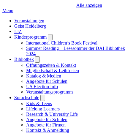
Alle anzeigen
Menu
Veranstaltungen
Geist Heidelberg
LIZ
Kinderprogramm
Open
submenu
International Children’s Book Festival
Summer Reading – Lesesommer der DAI Bibliothek
2024
Bibliothek
Open
submenu
Öffnungszeiten & Kontakt
Mitgliedschaft & Leihfristen
Katalog & Medien
Angebote für Schulen
US Election Info
Veranstaltungsprogramm
Sprachschule
Open
submenu
Kids & Teens
Lifelong Learners
Research & University Life
Angebote für Schulen
Angebote für Firmen
Kontakt & Anmeldung