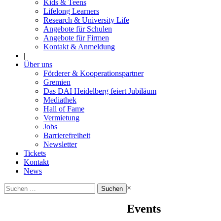
Kids & Teens
Lifelong Learners
Research & University Life
Angebote für Schulen
Angebote für Firmen
Kontakt & Anmeldung
|
Über uns
Förderer & Kooperationspartner
Gremien
Das DAI Heidelberg feiert Jubiläum
Mediathek
Hall of Fame
Vermietung
Jobs
Barrierefreiheit
Newsletter
Tickets
Kontakt
News
Suchen
×
nach:
Events