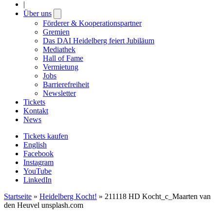
|
Über uns
Open
submenu
Förderer & Kooperationspartner
Gremien
Das DAI Heidelberg feiert Jubiläum
Mediathek
Hall of Fame
Vermietung
Jobs
Barrierefreiheit
Newsletter
Tickets
Kontakt
News
Tickets kaufen
English
Facebook
Instagram
YouTube
LinkedIn
Startseite
»
Heidelberg Kocht!
»
211118 HD Kocht_c_Maarten van
den Heuvel unsplash.com