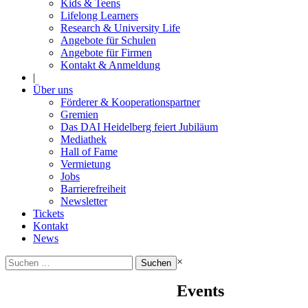
Kids & Teens
Lifelong Learners
Research & University Life
Angebote für Schulen
Angebote für Firmen
Kontakt & Anmeldung
|
Über uns
Förderer & Kooperationspartner
Gremien
Das DAI Heidelberg feiert Jubiläum
Mediathek
Hall of Fame
Vermietung
Jobs
Barrierefreiheit
Newsletter
Tickets
Kontakt
News
Suchen
×
nach:
Events