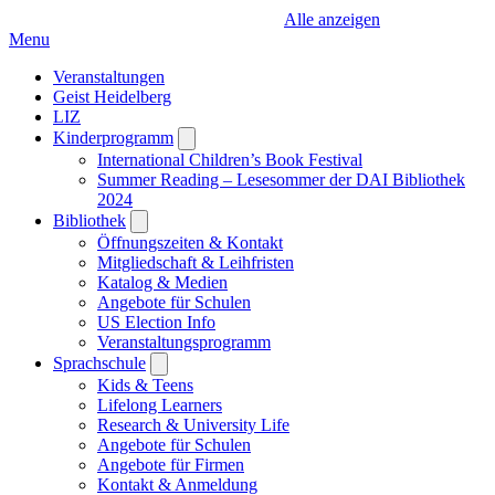
Alle anzeigen
Menu
Veranstaltungen
Geist Heidelberg
LIZ
Kinderprogramm
Open
submenu
International Children’s Book Festival
Summer Reading – Lesesommer der DAI Bibliothek
2024
Bibliothek
Open
submenu
Öffnungszeiten & Kontakt
Mitgliedschaft & Leihfristen
Katalog & Medien
Angebote für Schulen
US Election Info
Veranstaltungsprogramm
Sprachschule
Open
submenu
Kids & Teens
Lifelong Learners
Research & University Life
Angebote für Schulen
Angebote für Firmen
Kontakt & Anmeldung