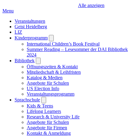
Alle anzeigen
Menu
Veranstaltungen
Geist Heidelberg
LIZ
Kinderprogramm
Open
submenu
International Children’s Book Festival
Summer Reading – Lesesommer der DAI Bibliothek
2024
Bibliothek
Open
submenu
Öffnungszeiten & Kontakt
Mitgliedschaft & Leihfristen
Katalog & Medien
Angebote für Schulen
US Election Info
Veranstaltungsprogramm
Sprachschule
Open
submenu
Kids & Teens
Lifelong Learners
Research & University Life
Angebote für Schulen
Angebote für Firmen
Kontakt & Anmeldung