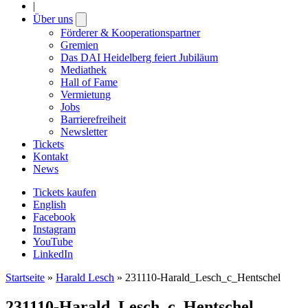
|
Über uns
Open
submenu
Förderer & Kooperationspartner
Gremien
Das DAI Heidelberg feiert Jubiläum
Mediathek
Hall of Fame
Vermietung
Jobs
Barrierefreiheit
Newsletter
Tickets
Kontakt
News
Tickets kaufen
English
Facebook
Instagram
YouTube
LinkedIn
Startseite
»
Harald Lesch
»
231110-Harald_Lesch_c_Hentschel
231110-Harald_Lesch_c_Hentschel