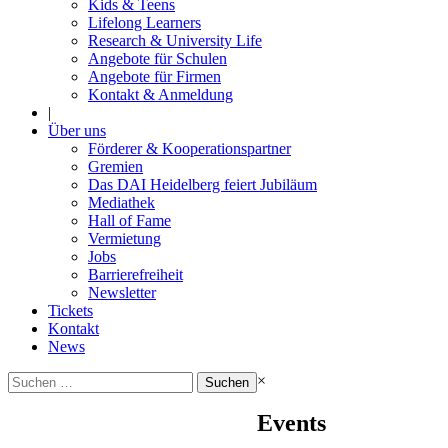
Kids & Teens
Lifelong Learners
Research & University Life
Angebote für Schulen
Angebote für Firmen
Kontakt & Anmeldung
|
Über uns
Förderer & Kooperationspartner
Gremien
Das DAI Heidelberg feiert Jubiläum
Mediathek
Hall of Fame
Vermietung
Jobs
Barrierefreiheit
Newsletter
Tickets
Kontakt
News
Suchen
×
nach:
Events