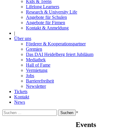
Kids & Teens
Lifelong Learners
Research & University Life
Angebote für Schulen
Angebote für Firmen
Kontakt & Anmeldung
|
Über uns
Förderer & Kooperationspartner
Gremien
Das DAI Heidelberg feiert Jubiläum
Mediathek
Hall of Fame
Vermietung
Jobs
Barrierefreiheit
Newsletter
Tickets
Kontakt
News
Suchen
×
nach:
Events