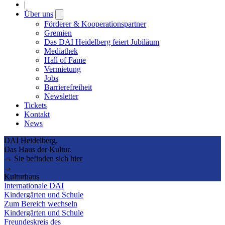
|
Über uns
Open
submenu
Förderer & Kooperationspartner
Gremien
Das DAI Heidelberg feiert Jubiläum
Mediathek
Hall of Fame
Vermietung
Jobs
Barrierefreiheit
Newsletter
Tickets
Kontakt
News
DAI Heidelberg.
Das Haus der Kultur.
→ Sie befinden sich hier
→
Kulturhaus
Internationale DAI
Kindergärten und Schule
Zum Bereich wechseln
Kindergärten und Schule
Freundeskreis des