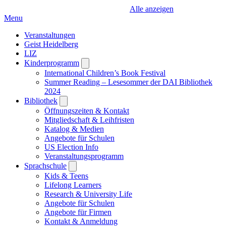
Alle anzeigen
Menu
Veranstaltungen
Geist Heidelberg
LIZ
Kinderprogramm
Open
submenu
International Children’s Book Festival
Summer Reading – Lesesommer der DAI Bibliothek
2024
Bibliothek
Open
submenu
Öffnungszeiten & Kontakt
Mitgliedschaft & Leihfristen
Katalog & Medien
Angebote für Schulen
US Election Info
Veranstaltungsprogramm
Sprachschule
Open
submenu
Kids & Teens
Lifelong Learners
Research & University Life
Angebote für Schulen
Angebote für Firmen
Kontakt & Anmeldung